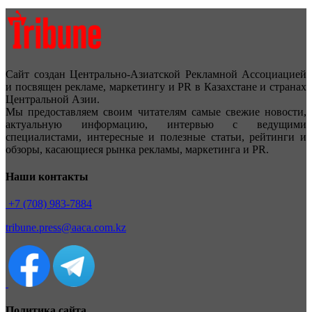
Сайт создан Центрально-Азиатской Рекламной Ассоциацией
и посвящен рекламе, маркетингу и PR в Казахстане и странах
Центральной Азии.
Мы предоставляем своим читателям самые свежие новости,
актуальную информацию, интервью с ведущими
специалистами, интересные и полезные статьи, рейтинги и
обзоры, касающиеся рынка рекламы, маркетинга и PR.
Наши контакты
+7 (708) 983-7884
tribune.press@aaca.com.kz
Политика сайта