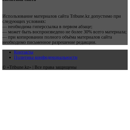
Использование материалов сайта Tribune.kz допустимо при
следующих условиях:
— необходима гиперссылка в первом абзаце;
— может быть воспроизведено не более 30% всего материала;
— при копировании полного объёма материалов сайта
необходимо письменное разрешение редакции.
Контакты
Политика конфиденциальности
© «Tribune.kz» | Все права защищены