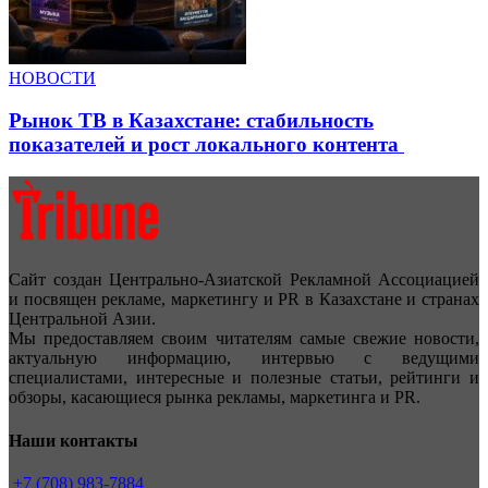
НОВОСТИ
Рынок ТВ в Казахстане: стабильность
показателей и рост локального контента
Сайт создан Центрально-Азиатской Рекламной Ассоциацией
и посвящен рекламе, маркетингу и PR в Казахстане и странах
Центральной Азии.
Мы предоставляем своим читателям самые свежие новости,
актуальную информацию, интервью с ведущими
специалистами, интересные и полезные статьи, рейтинги и
обзоры, касающиеся рынка рекламы, маркетинга и PR.
Наши контакты
+7 (708) 983-7884