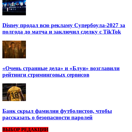
Disney продал всю рекламу Супербоула-2027 за
полгода до матча и заключил сделку с TikTok
«Очень странные дела» и «Блуи» возглавили
рейтинги стриминговых сервисов
Банк скрыл фамилии футболистов, чтобы
рассказать о безопасности паролей
ВЫБОР РЕДАКЦИИ