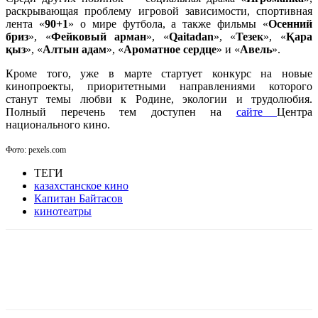
раскрывающая проблему игровой зависимости, спортивная
лента «
90+1
» о мире футбола, а также фильмы «
Осенний
бриз
», «
Фейковый арман
», «
Qaitadan
», «
Тезек
», «
Қара
қыз
», «
Алтын адам
», «
Ароматное сердце
» и «
Авель
».
Кроме того, уже в марте стартует конкурс на новые
кинопроекты, приоритетными направлениями которого
станут темы любви к Родине, экологии и трудолюбия.
Полный перечень тем доступен на
сайте
Центра
национального кино.
Фото: pexels.com
ТЕГИ
казахстанское кино
Капитан Байтасов
кинотеатры
Facebook
WhatsApp
Telegram