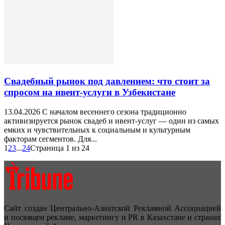
Свадебный рынок под давлением: что стоит за
спросом на ивент-услуги в Узбекистане
13.04.2026 С началом весеннего сезона традиционно
активизируется рынок свадеб и ивент-услуг — один из самых
емких и чувствительных к социальным и культурным
факторам сегментов. Для...
1
2
3
...
24
Страница 1 из 24
Сайт создан Центрально-Азиатской Рекламной Ассоциацией
и посвящен рекламе, маркетингу и PR в Казахстане и странах