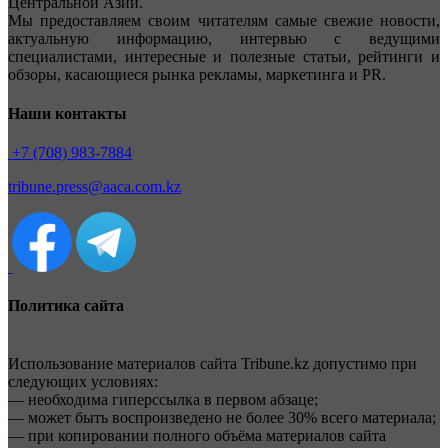
Центральной Азии.
Мы предоставляем своим читателям самые свежие новости,
актуальную информацию, интервью с ведущими
специалистами, интересные и полезные статьи, рейтинги и
обзоры, касающиеся рынка рекламы, маркетинга и PR.
Наши контакты
+7 (708) 983-7884
tribune.press@aaca.com.kz
Политика сайта
Использование материалов сайта Tribune.kz допустимо при
следующих условиях:
— необходима гиперссылка в первом абзаце;
— может быть воспроизведено не более 30% всего материала;
— при копировании полного объёма материалов сайта