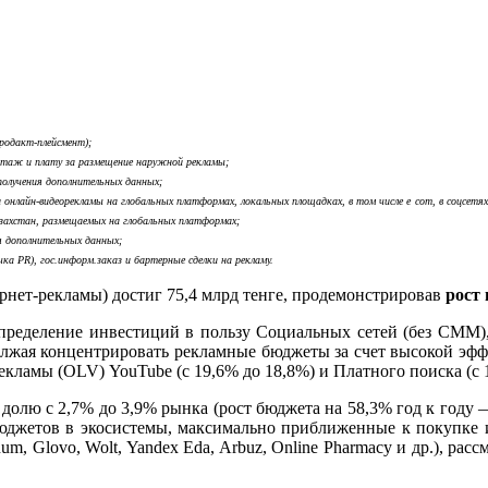
родакт-плейсмент);
нтаж и плату за размещение наружной рекламы;
 получения дополнительных данных
;
онлайн-видеорекламы на глобальных платформах, локальных площадках, в том числе
e
com
, в соцсетя
захстан, размещаемых на глобальных платформах;
я дополнительных данных;
ка PR), гос.информ.заказ и бартерные сделки на рекламу.
рнет-рекламы) достиг 75,4 млрд тенге, продемонстрировав
рост 
спределение инвестиций в пользу Социальных сетей (без СММ)
должая концентрировать рекламные бюджеты за счет высокой эф
кламы (OLV) YouTube (с 19,6% до 18,8%) и Платного поиска (с 1
олю с 2,7% до 3,9% рынка (рост бюджета на 58,3% год к году —
юджетов в экосистемы, максимально приближенные к покупке и
um, Glovo, Wolt, Yandex Eda, Arbuz, Online Pharmacy и др.), ра