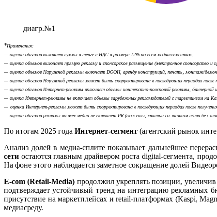
диагр.№1
*
Примечания:
— оценка объемов включает суммы в тенге с НДС в размере 12% по всем медиасегментам;
— оценка объемов включает прямую рекламу и спонсорское размещение (электронное спонсорство и п
— оценка объемов Наружной рекламы включает
DOOH
, аренду конструкций, печать, монтаж/демо
— оценка объемов Наружной рекламы может быть скорректирована в последующих периодах
после
— оценка объемов Интернет-рекламы включает объемы контекстно-поисковой рекламы, баннерной и 
— оценка Интернет-рекламы не включает объемы зарубежных рекламодателей с таргетингом на Ка
—
оценка Интернет-рекламы может быть скорректирована в последующих периодах после получени
— оценка объемов рекламы во всех медиа не включает PR (сюжеты, статьи со значком и/или без знач
По итогам 2025 года
Интернет-сегмент
(агентский рынок инте
Анализ долей в медиа-сплите показывает дальнейшее перера
сети
остаются главным драйвером роста digital-сегмента, про
На фоне этого наблюдается заметное сокращение долей Видеоре
E-com (Retail-Media)
продолжил укреплять позиции, увеличив д
подтверждает устойчивый тренд на интеграцию рекламных б
присутствие на маркетплейсах и retail-платформах (Kaspi, Magn
медиасреду.