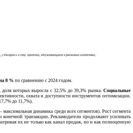
х, у блогеров
и
в
спец. проект
ах
, обсуживающиеся в рекламных агентствах;
на 8 %
по сравнению с 2024 годом.
, доля которых выросла с 32,5% до 39,3% рынка.
Социальные
фективности, охвата и доступности инструментов оптимизации.
7,7% до 11,7%).
 максимальная динамика среди всех сегментов). Рост сегмента
 конечной транзакции. Рекламодатели продолжают усиливать
ссматривая их не только как канал продаж, но и как полноценную