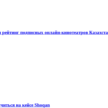
я и рейтинг подписных онлайн-кинотеатров Казахст
учиться на кейсе Shoqan