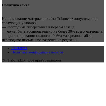
Политика сайта
Использование материалов сайта Tribune.kz допустимо при
следующих условиях:
— необходима гиперссылка в первом абзаце;
— может быть воспроизведено не более 30% всего материала;
— при копировании полного объёма материалов сайта
необходимо письменное разрешение редакции.
Контакты
Политика конфиденциальности
© «Tribune.kz» | Все права защищены