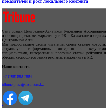
показателей и рост локального контента
Сайт создан Центрально-Азиатской Рекламной Ассоциацией
и посвящен рекламе, маркетингу и PR в Казахстане и странах
Центральной Азии.
Мы предоставляем своим читателям самые свежие новости,
актуальную информацию, интервью с ведущими
специалистами, интересные и полезные статьи, рейтинги и
обзоры, касающиеся рынка рекламы, маркетинга и PR.
Наши контакты
+7 (708) 983-7884
tribune.press@aaca.com.kz