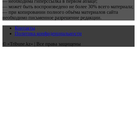
— необходима гиперссылка в первом абзаце;
— может быть воспроизведено не более 30% всего материала;
— при копировании полного объёма материалов сайта
необходимо письменное разрешение редакции.
Контакты
Политика конфиденциальности
© «Tribune.kz» | Все права защищены