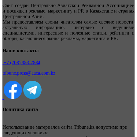
Сайт создан Центрально-Азиатской Рекламной Ассоциацией
и посвящен рекламе, маркетингу и PR в Казахстане и странах
Центральной Азии.
Мы предоставляем своим читателям самые свежие новости,
актуальную информацию, интервью с ведущими
специалистами, интересные и полезные статьи, рейтинги и
обзоры, касающиеся рынка рекламы, маркетинга и PR.
Наши контакты
+7 (708) 983-7884
tribune.press@aaca.com.kz
Политика сайта
Использование материалов сайта Tribune.kz допустимо при
следующих условиях: