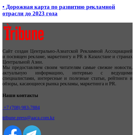
• Дорожная карта по развитию рекламной
отрасли до 2023 года
Сайт создан Центрально-Азиатской Рекламной Ассоциацией
и посвящен рекламе, маркетингу и PR в Казахстане и странах
Центральной Азии.
Мы предоставляем своим читателям самые свежие новости,
актуальную информацию, интервью с ведущими
специалистами, интересные и полезные статьи, рейтинги и
обзоры, касающиеся рынка рекламы, маркетинга и PR.
Наши контакты
+7 (708) 983-7884
tribune.press@aaca.com.kz