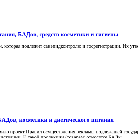
ания, БАДов, средств косметики и гигиены
и, которая подлежит санэпидконтролю и госрегистрации. Их утв
АДов, косметики и диетического питания
овило проект Правил осуществления рекламы подлежащей госуд
истрации. К такой продукции (товарам) относятся БАДы,...