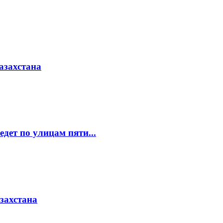
азахстана
едет по улицам пяти...
азахстана