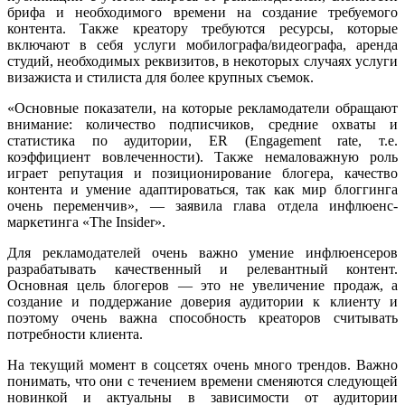
брифа и необходимого времени на создание требуемого
контента. Также креатору требуются ресурсы, которые
включают в себя услуги мобилографа/видеографа, аренда
студий, необходимых реквизитов, в некоторых случаях услуги
визажиста и стилиста для более крупных съемок.
«Основные показатели, на которые рекламодатели обращают
внимание: количество подписчиков, средние охваты и
статистика по аудитории, ER (Engagement rate, т.е.
коэффициент вовлеченности). Также немаловажную роль
играет репутация и позиционирование блогера, качество
контента и умение адаптироваться, так как мир блоггинга
очень переменчив», — заявила глава отдела инфлюенс-
маркетинга «The Insider».
Для рекламодателей очень важно умение инфлюенсеров
разрабатывать качественный и релевантный контент.
Основная цель блогеров — это не увеличение продаж, а
создание и поддержание доверия аудитории к клиенту и
поэтому очень важна способность креаторов считывать
потребности клиента.
На текущий момент в соцсетях очень много трендов. Важно
понимать, что они с течением времени сменяются следующей
новинкой и актуальны в зависимости от аудитории