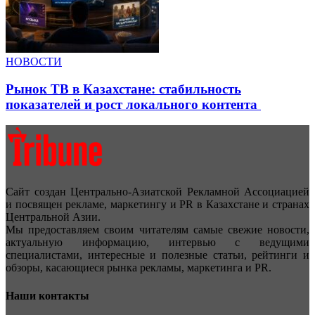
НОВОСТИ
Рынок ТВ в Казахстане: стабильность
показателей и рост локального контента
Сайт создан Центрально-Азиатской Рекламной Ассоциацией
и посвящен рекламе, маркетингу и PR в Казахстане и странах
Центральной Азии.
Мы предоставляем своим читателям самые свежие новости,
актуальную информацию, интервью с ведущими
специалистами, интересные и полезные статьи, рейтинги и
обзоры, касающиеся рынка рекламы, маркетинга и PR.
Наши контакты