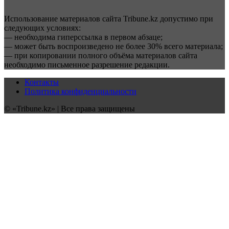
Использование материалов сайта Tribune.kz допустимо при
следующих условиях:
— необходима гиперссылка в первом абзаце;
— может быть воспроизведено не более 30% всего материала;
— при копировании полного объёма материалов сайта
необходимо письменное разрешение редакции.
Контакты
Политика конфиденциальности
© «Tribune.kz» | Все права защищены