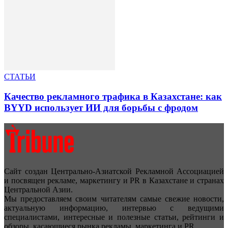
СТАТЬИ
Качество рекламного трафика в Казахстане: как
BYYD использует ИИ для борьбы с фродом
Сайт создан Центрально-Азиатской Рекламной Ассоциацией
и посвящен рекламе, маркетингу и PR в Казахстане и странах
Центральной Азии.
Мы предоставляем своим читателям самые свежие новости,
актуальную информацию, интервью с ведущими
специалистами, интересные и полезные статьи, рейтинги и
обзоры, касающиеся рынка рекламы, маркетинга и PR.