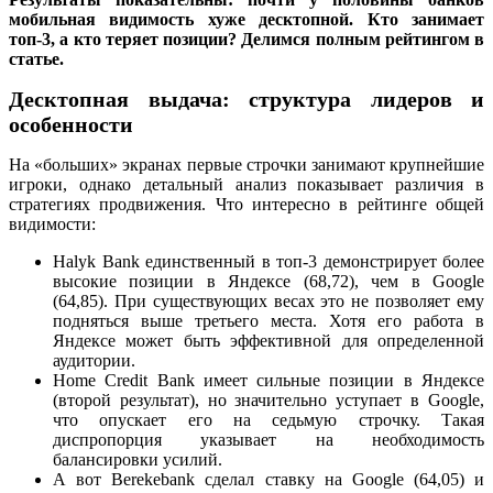
мобильная видимость хуже десктопной. Кто занимает
топ-3, а кто теряет позиции? Делимся полным рейтингом в
статье.
Десктопная выдача: структура лидеров и
особенности
На «больших» экранах первые строчки занимают крупнейшие
игроки, однако детальный анализ показывает различия в
стратегиях продвижения. Что интересно в рейтинге общей
видимости:
Halyk Bank единственный в топ-3 демонстрирует более
высокие позиции в Яндексе (68,72), чем в Google
(64,85). При существующих весах это не позволяет ему
подняться выше третьего места. Хотя его работа в
Яндексе может быть эффективной для определенной
аудитории.
Home Credit Bank имеет сильные позиции в Яндексе
(второй результат), но значительно уступает в Google,
что опускает его на седьмую строчку. Такая
диспропорция указывает на необходимость
балансировки усилий.
А вот Berekebank сделал ставку на Google (64,05) и