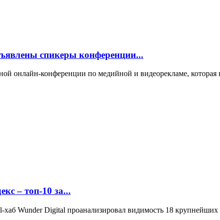
объявлены спикеры конференции...
тной онлайн-конференции по медийной и видеорекламе, которая
с – топ-10 за...
-хаб Wunder Digital проанализировал видимость 18 крупнейших б