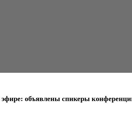
лены спикеры конференции от...
мом эфире: объявлены спикеры конферен