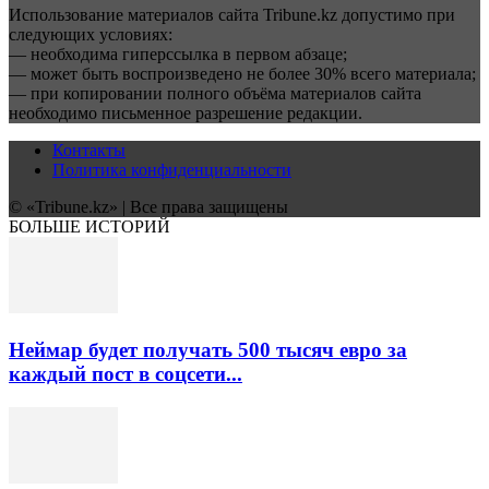
Использование материалов сайта Tribune.kz допустимо при
следующих условиях:
— необходима гиперссылка в первом абзаце;
— может быть воспроизведено не более 30% всего материала;
— при копировании полного объёма материалов сайта
необходимо письменное разрешение редакции.
Контакты
Политика конфиденциальности
© «Tribune.kz» | Все права защищены
БОЛЬШЕ ИСТОРИЙ
Неймар будет получать 500 тысяч евро за
каждый пост в соцсети...