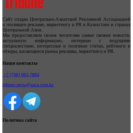
Сайт создан Центрально-Азиатской Рекламной Ассоциацией
и посвящен рекламе, маркетингу и PR в Казахстане и странах
Центральной Азии.
Мы предоставляем своим читателям самые свежие новости,
актуальную информацию, интервью с ведущими
специалистами, интересные и полезные статьи, рейтинги и
обзоры, касающиеся рынка рекламы, маркетинга и PR.
Наши контакты
+7 (708) 983-7884
tribune.press@aaca.com.kz
Политика сайта