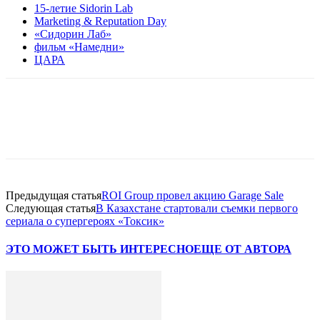
15-летие Sidorin Lab
Marketing & Reputation Day
«Сидорин Лаб»
фильм «Намедни»
ЦАРА
Facebook
WhatsApp
Telegram
Предыдущая статья
ROI Group провел акцию Garage Sale
Следующая статья
В Казахстане стартовали съемки первого
сериала о супергероях «Токсик»
ЭТО МОЖЕТ БЫТЬ ИНТЕРЕСНО
ЕЩЕ ОТ АВТОРА