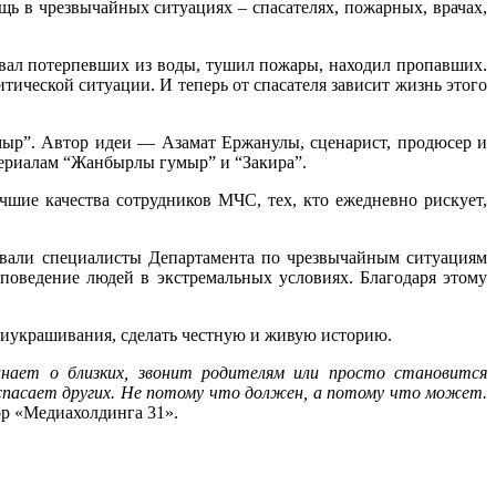
щь в чрезвычайных ситуациях – спасателях, пожарных, врачах,
ивал потерпевших из воды, тушил пожары, находил пропавших.
тической ситуации. И теперь от спасателя зависит жизнь этого
умыр”. Автор идеи — Азамат Ержанулы, сценарист, продюсер и
сериалам “Жанбырлы гумыр” и “Закира”.
чшие качества сотрудников МЧС, тех, кто ежедневно рискует,
вовали специалисты Департамента по чрезвычайным ситуациям
поведение людей в экстремальных условиях. Благодаря этому
з приукрашивания, сделать честную и живую историю.
инает о близких, звонит родителям или просто становится
спасает других. Не потому что должен, а потому что может.
ор «Медиахолдинга 31».