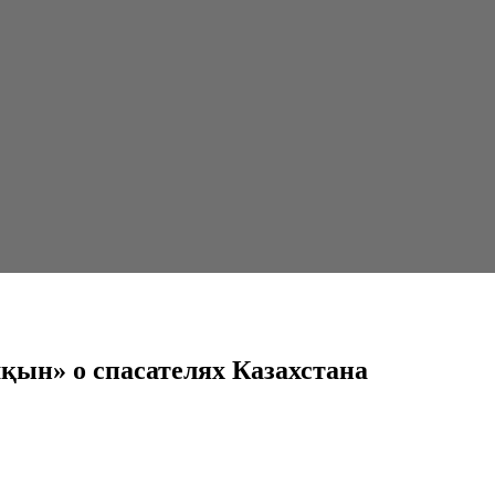
лях Казахстана
шқын» о спасателях Казахстана