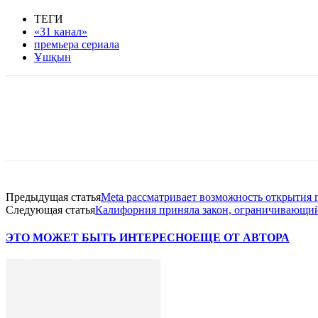
ТЕГИ
«31 канал»
премьера сериала
Ұшқын
Facebook
WhatsApp
Telegram
Предыдущая статья
Meta рассматривает возможность открытия 
Следующая статья
Калифорния приняла закон, ограничивающий
ЭТО МОЖЕТ БЫТЬ ИНТЕРЕСНО
ЕЩЕ ОТ АВТОРА