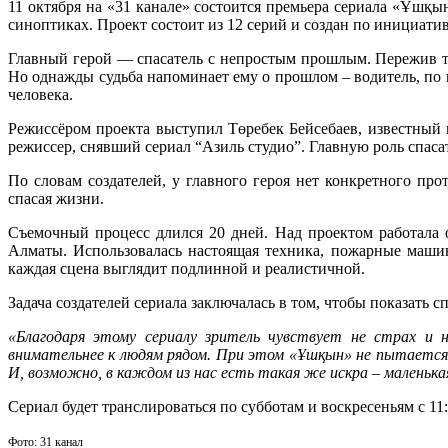
11 октября на «31 канале» состоится премьера сериала «Ұшқы
синоптиках. Проект состоит из 12 серий и создан по инициати
Главный герой — спасатель с непростым прошлым. Пережив тя
Но однажды судьба напоминает ему о прошлом – водитель, по в
человека.
Режиссёром проекта выступил Төребек Бейсебаев, известный 
режиссер, снявший сериал “Азиль студио”. Главную роль спас
По словам создателей, у главного героя нет конкретного пр
спасая жизни.
Съемочный процесс длился 20 дней. Над проектом работала 
Алматы. Использовалась настоящая техника, пожарные машин
каждая сцена выглядит подлинной и реалистичной.
Задача создателей сериала заключалась в том, чтобы показать с
«Благодаря этому сериалу зритель чувствует не страх и н
внимательнее к людям рядом. При этом «Ұшқын» не пытается
И, возможно, в каждом из нас есть такая же искра – маленька
Сериал будет транслироваться по субботам и воскресеньям с 11:
Фото: 31 канал