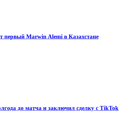
ет первый Marwin Alemi в Казахстане
олгода до матча и заключил сделку с TikTok