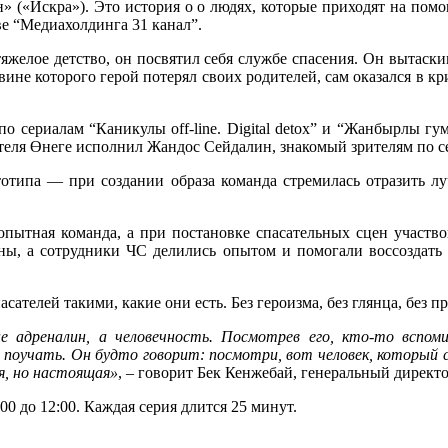
н» («Искра»). Это история о о людях, которые приходят на помо
ве “Медиахолдинга 31 канал”.
желое детство, он посвятил себя службе спасения. Он вытаск
ине которого герой потерял своих родителей, сам оказался в кри
по сериалам “Каникулы off-line. Digital detox” и “Жанбырлы г
ателя Өнеге исполнил Жандос Сейдалин, знакомый зрителям по 
ототипа — при создании образа команда стремилась отразить лу
опытная команда, а при постановке спасательных сцен участ
ы, а сотрудники ЧС делились опытом и помогали воссоздать 
пасателей такими, какие они есть. Без героизма, без глянца, бе
е адреналин, а человечность. Посмотрев его, кто-то вспом
 поучать. Он будто говорит: посмотри, вот человек, который 
я, но настоящая»
, – говорит Бек Кенжебай, генеральный директ
00 до 12:00. Каждая серия длится 25 минут.