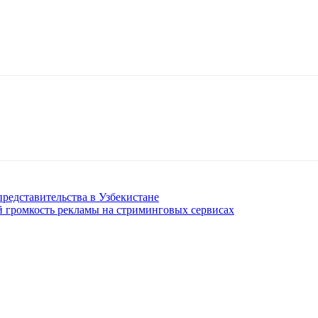
представительства в Узбекистане
 громкость рекламы на стриминговых сервисах