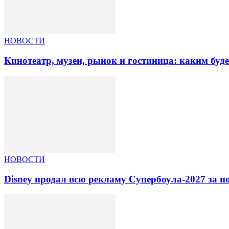
НОВОСТИ
Кинотеатр, музеи, рынок и гостиница: каким буд
НОВОСТИ
Disney продал всю рекламу Супербоула-2027 за п