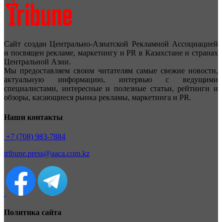
Сайт создан Центрально-Азиатской Рекламной Ассоциацией
и посвящен рекламе, маркетингу и PR в Казахстане и странах
Центральной Азии.
Мы предоставляем своим читателям самые свежие новости,
актуальную информацию, интервью с ведущими
специалистами, интересные и полезные статьи, рейтинги и
обзоры, касающиеся рынка рекламы, маркетинга и PR.
Наши контакты
+7 (708) 983-7884
tribune.press@aaca.com.kz
Политика сайта