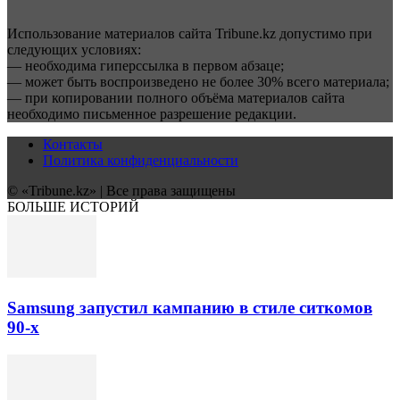
Использование материалов сайта Tribune.kz допустимо при
следующих условиях:
— необходима гиперссылка в первом абзаце;
— может быть воспроизведено не более 30% всего материала;
— при копировании полного объёма материалов сайта
необходимо письменное разрешение редакции.
Контакты
Политика конфиденциальности
© «Tribune.kz» | Все права защищены
БОЛЬШЕ ИСТОРИЙ
Samsung запустил кампанию в стиле ситкомов
90-х