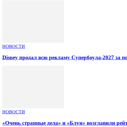
НОВОСТИ
Disney продал всю рекламу Супербоула-2027 за п
НОВОСТИ
«Очень странные дела» и «Блуи» возглавили рей