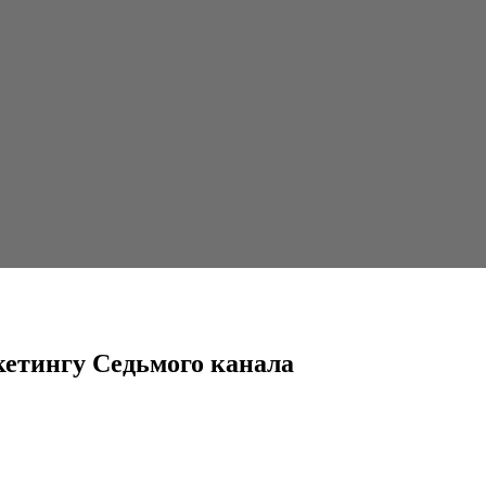
ого канала
кетингу Седьмого канала