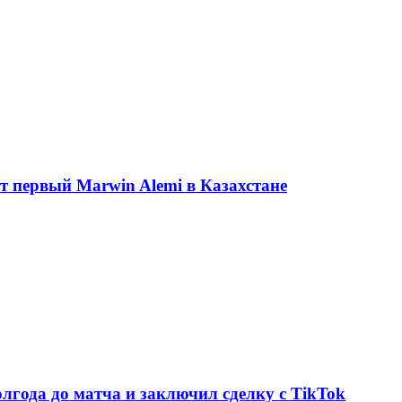
ет первый Marwin Alemi в Казахстане
олгода до матча и заключил сделку с TikTok