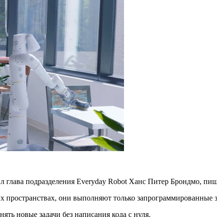
л глава подразделения Everyday Robot Ханс Питер Брондмо, пиш
х пространствах, они выполняют только запрограммированные з
ять новые задачи без написания кода с нуля.