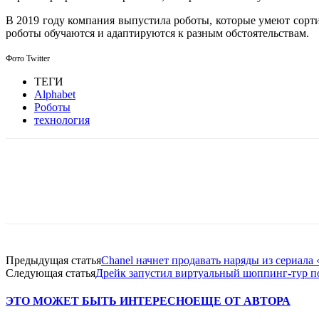
В 2019 году компания выпустила роботы, которые умеют сорти
роботы обучаются и адаптируются к разным обстоятельствам.
Фото Twitter
ТЕГИ
Alphabet
Роботы
технология
Facebook
WhatsApp
Telegram
Предыдущая статья
Chanel начнет продавать наряды из сериал
Следующая статья
Дрейк запустил виртуальный шоппинг-тур п
ЭТО МОЖЕТ БЫТЬ ИНТЕРЕСНО
ЕЩЕ ОТ АВТОРА