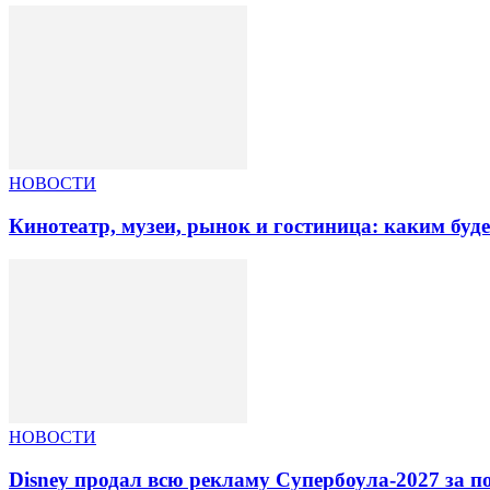
НОВОСТИ
Кинотеатр, музеи, рынок и гостиница: каким буд
НОВОСТИ
Disney продал всю рекламу Супербоула-2027 за п