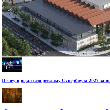
Disney продал всю рекламу Супербоула-2027 за п