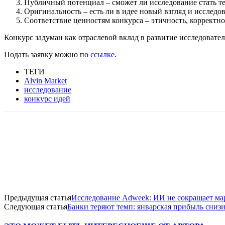
Публичный потенциал – сможет ли исследование стать т
Оригинальность – есть ли в идее новый взгляд и исследов
Соответствие ценностям конкурса – этичность, корректно
Конкурс задуман как отраслевой вклад в развитие исследовате
Подать заявку можно по
ссылке
.
ТЕГИ
Alvin Market
исследование
конкурс идей
Facebook
WhatsApp
Telegram
Предыдущая статья
Исследование Adweek: ИИ не сокращает ма
Следующая статья
Банки теряют темп: январская прибыль сниз