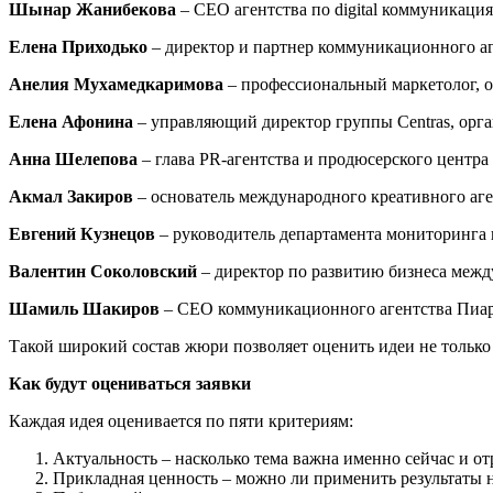
Шынар Жанибекова
– CEO агентства по digital коммуникация
Елена Приходько
– директор и партнер коммуникационного аг
Анелия Мухамедкаримова
– профессиональный маркетолог, о
Елена Афонина
– управляющий директор группы Centras, орган
Анна Шелепова
– глава PR-агентства и продюсерского цен
Акмал Закиров
– основатель международного креативного аг
Евгений Кузнецов
– руководитель департамента мониторинга и
Валентин Соколовский
– директор по развитию бизнеса межд
Шамиль Шакиров
– CEO коммуникационного агентства Пиар
Такой широкий состав жюри позволяет оценить идеи не только 
Как будут оцениваться заявки
Каждая идея оценивается по пяти критериям:
Актуальность – насколько тема важна именно сейчас и от
Прикладная ценность – можно ли применить результаты н