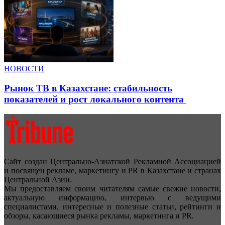
НОВОСТИ
Рынок ТВ в Казахстане: стабильность
показателей и рост локального контента
Сайт создан Центрально-Азиатской Рекламной Ассоциацией
и посвящен рекламе, маркетингу и PR в Казахстане и странах
Центральной Азии.
Мы предоставляем своим читателям самые свежие новости,
актуальную информацию, интервью с ведущими
специалистами, интересные и полезные статьи, рейтинги и
обзоры, касающиеся рынка рекламы, маркетинга и PR.