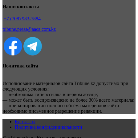
Наши контакты
+7 (708) 983-7884
tribune.press@aaca.com.kz
Политика сайта
Использование материалов сайта Tribune.kz допустимо при
следующих условиях:
— необходима гиперссылка в первом абзаце;
— может быть воспроизведено не более 30% всего материала;
— при копировании полного объёма материалов сайта
необходимо письменное разрешение редакции.
Контакты
Политика конфиденциальности
© «Tribune.kz» | Все права защищены