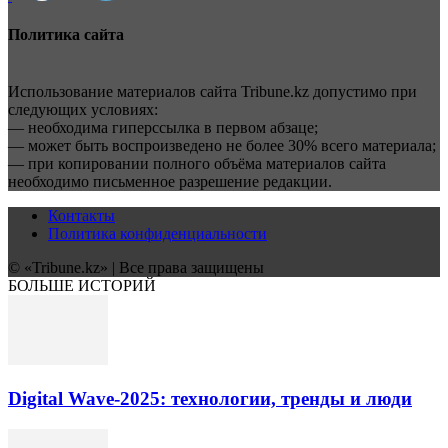
Политика сайта
Использование материалов сайта Tribune.kz допустимо при
следующих условиях:
— необходима гиперссылка в первом абзаце;
— может быть воспроизведено не более 30% всего материала;
— при копировании полного объёма материалов сайта
необходимо письменное разрешение редакции.
Контакты
Политика конфиденциальности
© «Tribune.kz» | Все права защищены
БОЛЬШЕ ИСТОРИЙ
Digital Wave-2025: технологии, тренды и люди