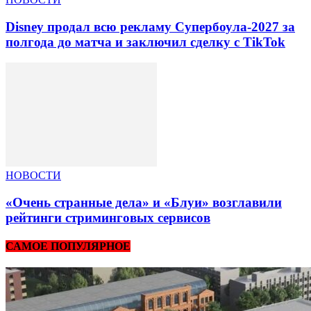
Disney продал всю рекламу Супербоула-2027 за
полгода до матча и заключил сделку с TikTok
НОВОСТИ
«Очень странные дела» и «Блуи» возглавили
рейтинги стриминговых сервисов
САМОЕ ПОПУЛЯРНОЕ