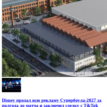
Disney продал всю рекламу Супербоула-2027 за
полгода до матча и заключил сделку с TikTok