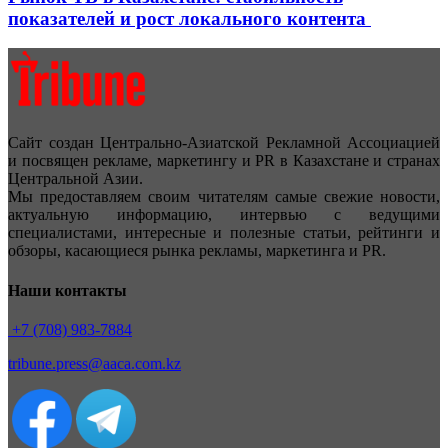
показателей и рост локального контента
Сайт создан Центрально-Азиатской Рекламной Ассоциацией
и посвящен рекламе, маркетингу и PR в Казахстане и странах
Центральной Азии.
Мы предоставляем своим читателям самые свежие новости,
актуальную информацию, интервью с ведущими
специалистами, интересные и полезные статьи, рейтинги и
обзоры, касающиеся рынка рекламы, маркетинга и PR.
Наши контакты
+7 (708) 983-7884
tribune.press@aaca.com.kz