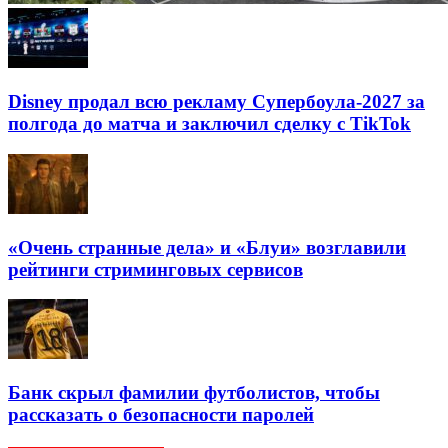
Disney продал всю рекламу Супербоула-2027 за
полгода до матча и заключил сделку с TikTok
«Очень странные дела» и «Блуи» возглавили
рейтинги стриминговых сервисов
Банк скрыл фамилии футболистов, чтобы
рассказать о безопасности паролей