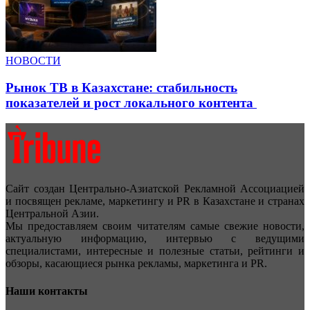
НОВОСТИ
Рынок ТВ в Казахстане: стабильность
показателей и рост локального контента
Сайт создан Центрально-Азиатской Рекламной Ассоциацией
и посвящен рекламе, маркетингу и PR в Казахстане и странах
Центральной Азии.
Мы предоставляем своим читателям самые свежие новости,
актуальную информацию, интервью с ведущими
специалистами, интересные и полезные статьи, рейтинги и
обзоры, касающиеся рынка рекламы, маркетинга и PR.
Наши контакты