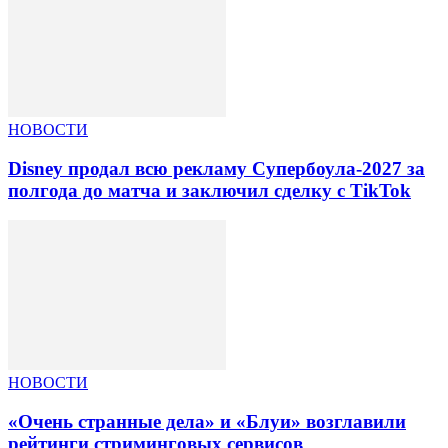
НОВОСТИ
Disney продал всю рекламу Супербоула-2027 за
полгода до матча и заключил сделку с TikTok
НОВОСТИ
«Очень странные дела» и «Блуи» возглавили
рейтинги стриминговых сервисов