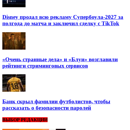
Disney продал всю рекламу Супербоула-2027 за
полгода до матча и заключил сделку с TikTok
«Очень странные дела» и «Блуи» возглавили
рейтинги стриминговых сервисов
Банк скрыл фамилии футболистов, чтобы
рассказать о безопасности паролей
ВЫБОР РЕДАКЦИИ