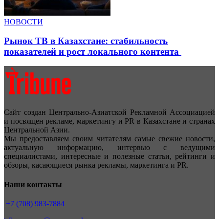
НОВОСТИ
Рынок ТВ в Казахстане: стабильность
показателей и рост локального контента
Сайт создан Центрально-Азиатской Рекламной Ассоциацией
и посвящен рекламе, маркетингу и PR в Казахстане и странах
Центральной Азии.
Мы предоставляем своим читателям самые свежие новости,
актуальную информацию, интервью с ведущими
специалистами, интересные и полезные статьи, рейтинги и
обзоры, касающиеся рынка рекламы, маркетинга и PR.
Наши контакты
+7 (708) 983-7884