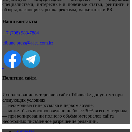
специалистами, интересные и полезные статьи, рейтинги и
обзоры, касающиеся рынка рекламы, маркетинга и PR.
Наши контакты
+7 (708) 983-7884
tribune.press@aaca.com.kz
Политика сайта
Использование материалов сайта Tribune.kz допустимо при
следующих условиях:
— необходима гиперссылка в первом абзаце;
— может быть воспроизведено не более 30% всего материала;
— при копировании полного объёма материалов сайта
необходимо письменное разрешение редакции.
Контакты