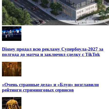
Disney продал всю рекламу Супербоула-2027 за
полгода до матча и заключил сделку с TikTok
«Очень странные дела» и «Блуи» возглавили
рейтинги стриминговых сервисов