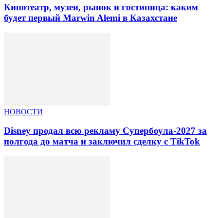
Кинотеатр, музеи, рынок и гостиница: каким
будет первый Marwin Alemi в Казахстане
НОВОСТИ
Disney продал всю рекламу Супербоула-2027 за
полгода до матча и заключил сделку с TikTok