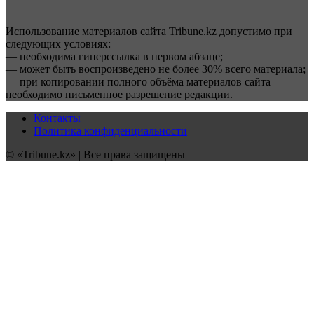
Использование материалов сайта Tribune.kz допустимо при
следующих условиях:
— необходима гиперссылка в первом абзаце;
— может быть воспроизведено не более 30% всего материала;
— при копировании полного объёма материалов сайта
необходимо письменное разрешение редакции.
Контакты
Политика конфиденциальности
© «Tribune.kz» | Все права защищены