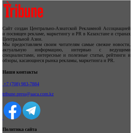
Сайт создан Центрально-Азиатской Рекламной Ассоциацией
и посвящен рекламе, маркетингу и PR в Казахстане и странах
Центральной Азии.
Мы предоставляем своим читателям самые свежие новости,
актуальную информацию, интервью с ведущими
специалистами, интересные и полезные статьи, рейтинги и
обзоры, касающиеся рынка рекламы, маркетинга и PR.
Наши контакты
+7 (708) 983-7884
tribune.press@aaca.com.kz
Политика сайта