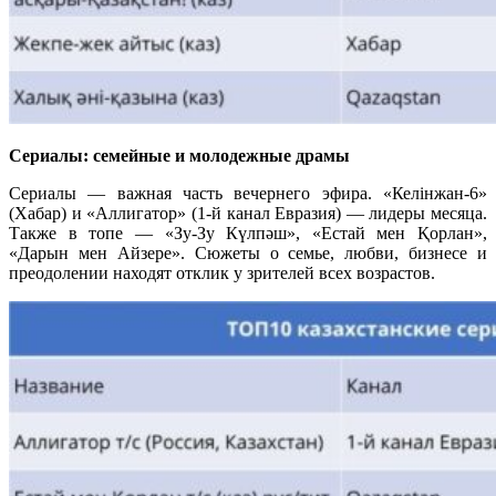
Сериалы: семейные и молодежные драмы
Сериалы — важная часть вечернего эфира. «Келінжан-6»
(Хабар) и «Аллигатор» (1-й канал Евразия) — лидеры месяца.
Также в топе — «Зу-Зу Күлпәш», «Естай мен Қорлан»,
«Дарын мен Айзере». Сюжеты о семье, любви, бизнесе и
преодолении находят отклик у зрителей всех возрастов.