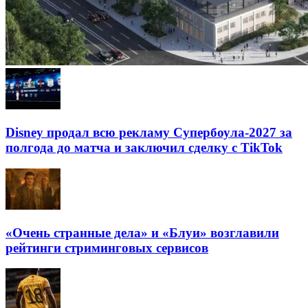
Disney продал всю рекламу Супербоула-2027 за
полгода до матча и заключил сделку с TikTok
«Очень странные дела» и «Блуи» возглавили
рейтинги стриминговых сервисов