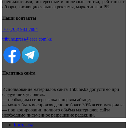
специалистами, интересные и полезные статьи, рейтинги и
обзоры, касающиеся рынка рекламы, маркетинга и PR.
Наши контакты
+7 (708) 983-7884
tribune.press@aaca.com.kz
Политика сайта
Использование материалов сайта Tribune.kz допустимо при
следующих условиях:
— необходима гиперссылка в первом абзаце;
— может быть воспроизведено не более 30% всего материала;
— при копировании полного объёма материалов сайта
необходимо письменное разрешение редакции.
Контакты