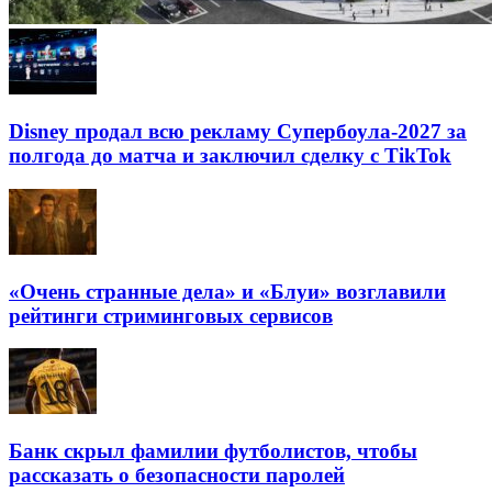
Disney продал всю рекламу Супербоула-2027 за
полгода до матча и заключил сделку с TikTok
«Очень странные дела» и «Блуи» возглавили
рейтинги стриминговых сервисов
Банк скрыл фамилии футболистов, чтобы
рассказать о безопасности паролей