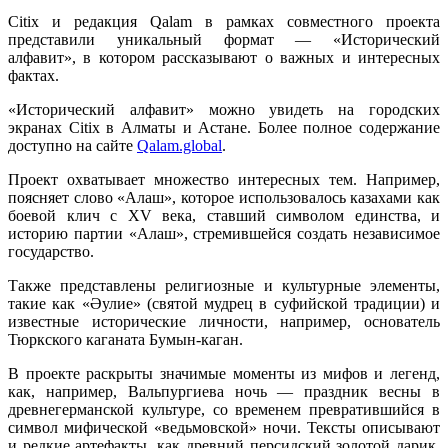
Citix и редакция Qalam в рамках совместного проекта
представили уникальный формат — «Исторический
алфавит», в котором рассказывают о важных и интересных
фактах.
«Исторический алфавит» можно увидеть на городских
экранах Citix в Алматы и Астане. Более полное содержание
доступно на сайте
Qalam.global
.
Проект охватывает множество интересных тем. Например,
поясняет слово «Алаш», которое использовалось казахами как
боевой клич с XV века, ставший символом единства, и
историю партии «Алаш», стремившейся создать независимое
государство.
Также представлены религиозные и культурные элементы,
такие как «Әулие» (святой мудрец в суфийской традиции) и
известные исторические личности, например, основатель
Тюркского каганата Бумын-каган.
В проекте раскрыты значимые моменты из мифов и легенд,
как, например, Вальпургиева ночь — праздник весны в
древнегерманской культуре, со временем превратившийся в
символ мифической «ведьмовской» ночи. Тексты описывают
и редкие артефакты, как древний персидский золотой дарик,