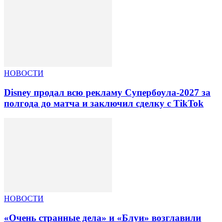
НОВОСТИ
Disney продал всю рекламу Супербоула-2027 за
полгода до матча и заключил сделку с TikTok
НОВОСТИ
«Очень странные дела» и «Блуи» возглавили