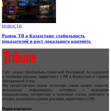
НОВОСТИ
Рынок ТВ в Казахстане: стабильность
показателей и рост локального контента
Сайт создан Центрально-Азиатской Рекламной Ассоциацией
и посвящен рекламе, маркетингу и PR в Казахстане и странах
Центральной Азии.
Мы предоставляем своим читателям самые свежие новости,
актуальную информацию, интервью с ведущими
специалистами, интересные и полезные статьи, рейтинги и
обзоры, касающиеся рынка рекламы, маркетинга и PR.
Наши контакты