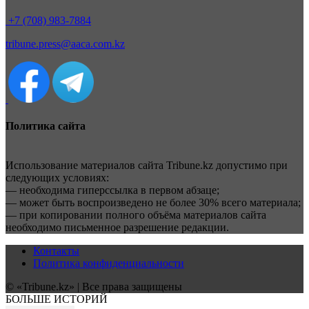
+7 (708) 983-7884
tribune.press@aaca.com.kz
Политика сайта
Использование материалов сайта Tribune.kz допустимо при
следующих условиях:
— необходима гиперссылка в первом абзаце;
— может быть воспроизведено не более 30% всего материала;
— при копировании полного объёма материалов сайта
необходимо письменное разрешение редакции.
Контакты
Политика конфиденциальности
© «Tribune.kz» | Все права защищены
БОЛЬШЕ ИСТОРИЙ