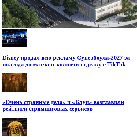
Disney продал всю рекламу Супербоула-2027 за
полгода до матча и заключил сделку с TikTok
«Очень странные дела» и «Блуи» возглавили
рейтинги стриминговых сервисов