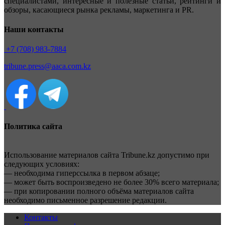
специалистами, интересные и полезные статьи, рейтинги и
обзоры, касающиеся рынка рекламы, маркетинга и PR.
Наши контакты
+7 (708) 983-7884
tribune.press@aaca.com.kz
Политика сайта
Использование материалов сайта Tribune.kz допустимо при
следующих условиях:
— необходима гиперссылка в первом абзаце;
— может быть воспроизведено не более 30% всего материала;
— при копировании полного объёма материалов сайта
необходимо письменное разрешение редакции.
Контакты