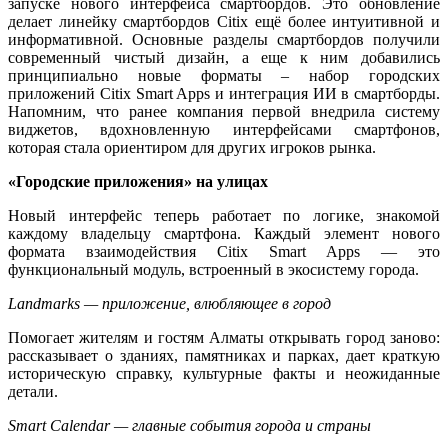
запуске нового интерфейса смартбордов. Это обновление
делает линейку смартбордов Citix ещё более интуитивной и
информативной. Основные разделы смартбордов получили
современный чистый дизайн, а еще к ним добавились
принципиально новые форматы – набор городских
приложений Citix Smart Apps и интеграция ИИ в смартборды.
Напомним, что ранее компания первой внедрила систему
виджетов, вдохновленную интерфейсами смартфонов,
которая стала ориентиром для других игроков рынка.
«Городские приложения» на улицах
Новый интерфейс теперь работает по логике, знакомой
каждому владельцу смартфона. Каждый элемент нового
формата взаимодействия Citix Smart Apps — это
функциональный модуль, встроенный в экосистему города.
Landmarks — приложение, влюбляющее в город
Помогает жителям и гостям Алматы открывать город заново:
рассказывает о зданиях, памятниках и парках, дает краткую
историческую справку, культурные факты и неожиданные
детали.
Smart Calendar — главные события города и страны