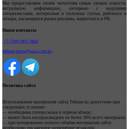
Мы предоставляем своим читателям самые свежие новости,
актуальную информацию, интервью с ведущими
специалистами, интересные и полезные статьи, рейтинги и
обзоры, касающиеся рынка рекламы, маркетинга и PR.
Наши контакты
+7 (708) 983-7884
tribune.press@aaca.com.kz
Политика сайта
Использование материалов сайта Tribune.kz допустимо при
следующих условиях:
— необходима гиперссылка в первом абзаце;
— может быть воспроизведено не более 30% всего материала;
— при копировании полного объёма материалов сайта
необходимо письменное разрешение редакции.