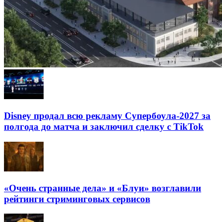
Disney продал всю рекламу Супербоула-2027 за
полгода до матча и заключил сделку с TikTok
«Очень странные дела» и «Блуи» возглавили
рейтинги стриминговых сервисов