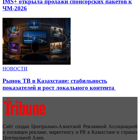
IMS+ открыла продажи спонсорских пакетов к
ЧМ-2026
НОВОСТИ
Рынок ТВ в Казахстане: стабильность
показателей и рост локального контента
Сайт создан Центрально-Азиатской Рекламной Ассоциацией
и посвящен рекламе, маркетингу и PR в Казахстане и странах
Центральной Азии.