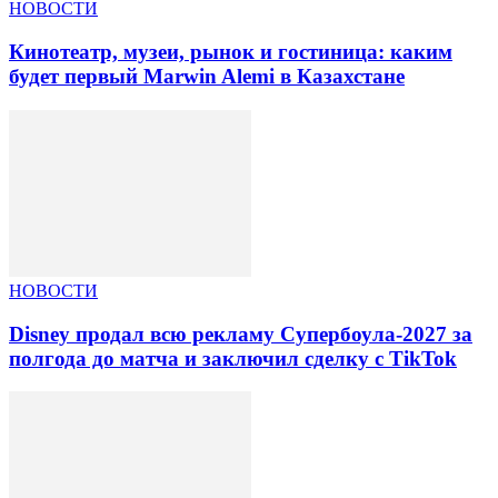
НОВОСТИ
Кинотеатр, музеи, рынок и гостиница: каким
будет первый Marwin Alemi в Казахстане
НОВОСТИ
Disney продал всю рекламу Супербоула-2027 за
полгода до матча и заключил сделку с TikTok