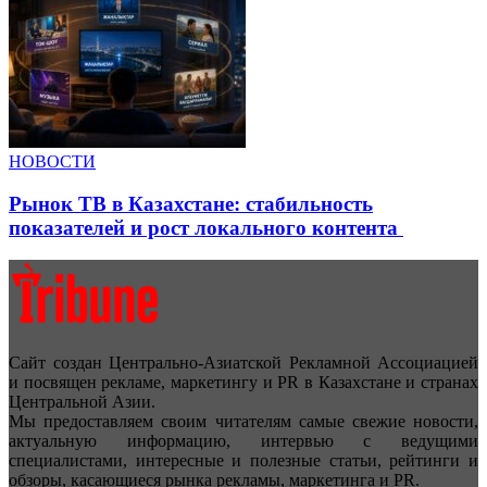
НОВОСТИ
Рынок ТВ в Казахстане: стабильность
показателей и рост локального контента
Сайт создан Центрально-Азиатской Рекламной Ассоциацией
и посвящен рекламе, маркетингу и PR в Казахстане и странах
Центральной Азии.
Мы предоставляем своим читателям самые свежие новости,
актуальную информацию, интервью с ведущими
специалистами, интересные и полезные статьи, рейтинги и
обзоры, касающиеся рынка рекламы, маркетинга и PR.