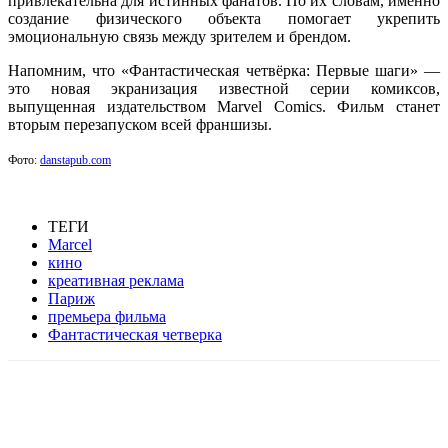
привлекательна для истинных фанатов. По их словам, именно
создание физического объекта помогает укрепить
эмоциональную связь между зрителем и брендом.
Напомним, что «Фантастическая четвёрка: Первые шаги» —
это новая экранизация известной серии комиксов,
выпущенная издательством Marvel Comics. Фильм станет
вторым перезапуском всей франшизы.
Фото:
danstapub.com
ТЕГИ
Marcel
кино
креативная реклама
Париж
премьера фильма
Фантастическая четверка
Facebook
WhatsApp
Telegram