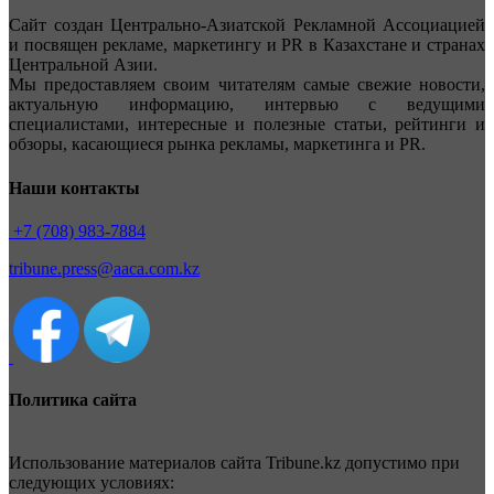
Сайт создан Центрально-Азиатской Рекламной Ассоциацией
и посвящен рекламе, маркетингу и PR в Казахстане и странах
Центральной Азии.
Мы предоставляем своим читателям самые свежие новости,
актуальную информацию, интервью с ведущими
специалистами, интересные и полезные статьи, рейтинги и
обзоры, касающиеся рынка рекламы, маркетинга и PR.
Наши контакты
+7 (708) 983-7884
tribune.press@aaca.com.kz
Политика сайта
Использование материалов сайта Tribune.kz допустимо при
следующих условиях: