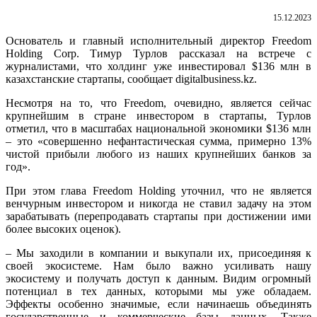
15.12.2023
Основатель и главный исполнительный директор Freedom
Holding Corp. Тимур Турлов рассказал на встрече с
журналистами, что холдинг уже инвестировал $136 млн в
казахстанские стартапы, сообщает digitalbusiness.kz.
Несмотря на то, что Freedom, очевидно, является сейчас
крупнейшим в стране инвестором в стартапы, Турлов
отметил, что в масштабах национальной экономики $136 млн
– это «совершенно нефантастическая сумма, примерно 13%
чистой прибыли любого из наших крупнейших банков за
год».
При этом глава Freedom Holding уточнил, что не является
венчурным инвестором и никогда не ставил задачу на этом
зарабатывать (перепродавать стартапы при достижении ими
более высоких оценок).
– Мы заходили в компании и выкупали их, присоединяя к
своей экосистеме. Нам было важно усиливать нашу
экосистему и получать доступ к данным. Видим огромный
потенциал в тех данных, которыми мы уже обладаем.
Эффекты особенно значимые, если начинаешь объединять
государственные и коммерческие базы данных. Также