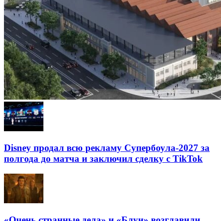
Disney продал всю рекламу Супербоула-2027 за
полгода до матча и заключил сделку с TikTok
«Очень странные дела» и «Блуи» возглавили