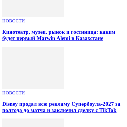
НОВОСТИ
Кинотеатр, музеи, рынок и гостиница: каким
будет первый Marwin Alemi в Казахстане
НОВОСТИ
Disney продал всю рекламу Супербоула-2027 за
полгода до матча и заключил сделку с TikTok