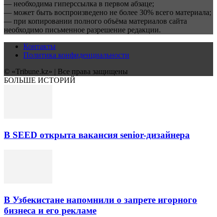
— необходима гиперссылка в первом абзаце;
— может быть воспроизведено не более 30% всего материала;
— при копировании полного объёма материалов сайта
необходимо письменное разрешение редакции.
Контакты
Политика конфиденциальности
© «Tribune.kz» | Все права защищены
БОЛЬШЕ ИСТОРИЙ
В SEED открыта вакансия senior-дизайнера
В Узбекистане напомнили о запрете игорного
бизнеса и его рекламе