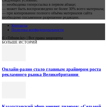
следующих условиях:
— необходима гиперссылка в первом абзаце;
— может быть воспроизведено не более 30% всего материала;
— при копировании полного объёма материалов сайта
необходимо письменное разрешение редакции.
Контакты
Политика конфиденциальности
© «Tribune.kz» | Все права защищены
БОЛЬШЕ ИСТОРИЙ
Онлайн-радио стало главным драйвером роста
рекламного рынка Великобритании
Казахстанский эфир меняет лидеров: «Седьмой