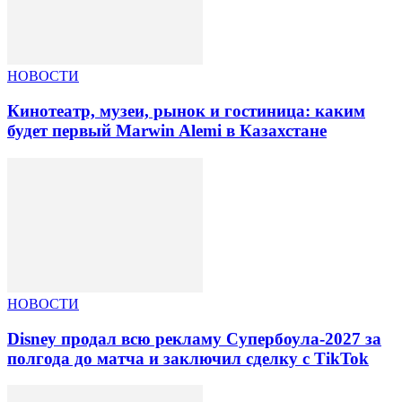
НОВОСТИ
Кинотеатр, музеи, рынок и гостиница: каким
будет первый Marwin Alemi в Казахстане
НОВОСТИ
Disney продал всю рекламу Супербоула-2027 за
полгода до матча и заключил сделку с TikTok