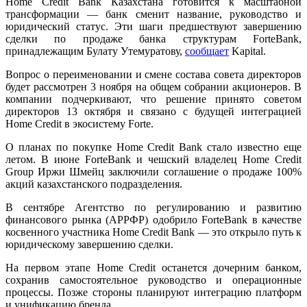
Home Credit Bank Казахстана готовится к масштабной
трансформации — банк сменит название, руководство и
юридический статус. Эти шаги предшествуют завершению
сделки по продаже банка структурам ForteBank,
принадлежащим Булату Утемуратову,
сообщает
Kapital.
Вопрос о переименовании и смене состава совета директоров
будет рассмотрен 3 ноября на общем собрании акционеров. В
компании подчеркивают, что решение принято советом
директоров 13 октября и связано с будущей интеграцией
Home Credit в экосистему Forte.
О планах по покупке Home Credit Bank стало известно еще
летом. В июне ForteBank и чешский владелец Home Credit
Group Иржи Шмейц заключили соглашение о продаже 100%
акций казахстанского подразделения.
В сентябре Агентство по регулированию и развитию
финансового рынка (АРРФР) одобрило ForteBank в качестве
косвенного участника Home Credit Bank — это открыло путь к
юридическому завершению сделки.
На первом этапе Home Credit останется дочерним банком,
сохранив самостоятельное руководство и операционные
процессы. Позже стороны планируют интеграцию платформ
и унификацию бренда.