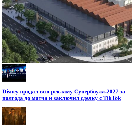
Disney продал всю рекламу Супербоула-2027 за
полгода до матча и заключил сделку с TikTok