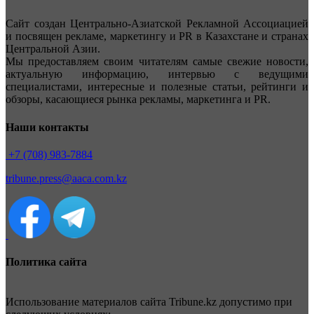
Сайт создан Центрально-Азиатской Рекламной Ассоциацией
и посвящен рекламе, маркетингу и PR в Казахстане и странах
Центральной Азии.
Мы предоставляем своим читателям самые свежие новости,
актуальную информацию, интервью с ведущими
специалистами, интересные и полезные статьи, рейтинги и
обзоры, касающиеся рынка рекламы, маркетинга и PR.
Наши контакты
+7 (708) 983-7884
tribune.press@aaca.com.kz
Политика сайта
Использование материалов сайта Tribune.kz допустимо при