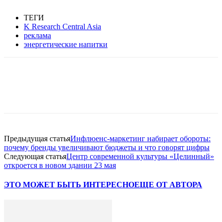
ТЕГИ
K Research Central Asia
реклама
энергетические напитки
Facebook
WhatsApp
Telegram
Предыдущая статья
Инфлюенс-маркетинг набирает обороты:
почему бренды увеличивают бюджеты и что говорят цифры
Следующая статья
Центр современной культуры «Целинный»
откроется в новом здании 23 мая
ЭТО МОЖЕТ БЫТЬ ИНТЕРЕСНО
ЕЩЕ ОТ АВТОРА