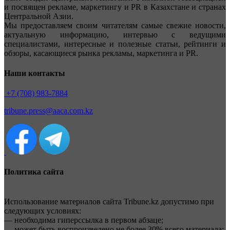
и посвящен рекламе, маркетингу и PR в Казахстане и странах
Центральной Азии.
Мы предоставляем своим читателям самые свежие новости,
актуальную информацию, интервью с ведущими
специалистами, интересные и полезные статьи, рейтинги и
обзоры, касающиеся рынка рекламы, маркетинга и PR.
Наши контакты
+7 (708) 983-7884
tribune.press@aaca.com.kz
Политика сайта
Использование материалов сайта Tribune.kz допустимо при
следующих условиях:
— необходима гиперссылка в первом абзаце;
— может быть воспроизведено не более 30% всего материала;