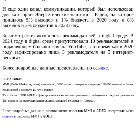
И еще один канал коммуникации, который был использован
для категории Энергетические напитки – Радио, на которое
пришлось 5% выходов и 1% бюджета в 2020 году и 8%
выходов и 2% бюджетов в 2024 году.
Значимо растет активность рекламодателей в digital среде. В
2024 году в digital среде присутствовали 10 рекламодателей в
подавляющем большинстве на YouTube, в то время как в 2020
году зафиксировано лишь 3 рекламодателя на 5 интернет-
ресурсах.
Более подробные данные представлены по
ссылке
.
ИСТОЧНИКИ:
MMI [Media Marketing Index] – ежегодно, 3000 личных интервью в городах 100 000 жителей и более,
среди людей в возрасте 15 лет и старше.
TV / Radio / OOH ADEX – фиксирование выходов всех рекламных сообщений в текущем режиме на
ТВ, радио и на статичных конструкциях наружной рекламы (г. Алматы).
Более подробные данные о возможностях проектов MMI и ADEX представлены по
ссылке
в разделах MMI и ADEX.