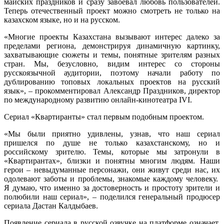
майских праздников и сразу завоевал любовь пользователей.
Теперь отечественный проект можно смотреть не только на
казахском языке, но и на русском.
«Многие проекты Казахстана вызывают интерес далеко за
пределами региона, демонстрируя динамичную картинку,
захватывающие сюжеты и темы, понятные зрителям разных
стран. Мы, безусловно, видим интерес со стороны
русскоязычной аудитории, поэтому начали работу по
дублированию топовых локальных проектов на русский
язык», – прокомментировал Александр Праздников, директор
по международному развитию онлайн-кинотеатра IVI.
Сериал «Квартиранты» стал первым подобным проектом.
«Мы были приятно удивлены, узнав, что наш сериал
пришелся по душе не только казахстанскому, но и
российскому зрителю. Темы, которые мы затронули в
«Квартирантах», близки и понятны многим людям. Наши
герои – невыдуманные персонажи, они живут среди нас, их
одолевают заботы и проблемы, знакомые каждому человеку.
Я думаю, что именно за достоверность и простоту зрители и
полюбили наш сериал», – поделился генеральный продюсер
сериала Дастан Калдыбаев.
Появление сериала в русской озвучке на платформе означает,