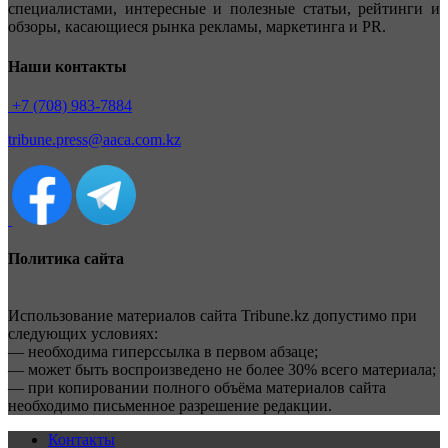
специалистами, интересные и полезные статьи, рейтинги и
обзоры, касающиеся рынка рекламы, маркетинга и PR.
Наши контакты
+7 (708) 983-7884
tribune.press@aaca.com.kz
Политика сайта
Использование материалов сайта Tribune.kz допустимо при
следующих условиях:
— необходима гиперссылка в первом абзаце;
— может быть воспроизведено не более 30% всего материала;
— при копировании полного объёма материалов сайта
необходимо письменное разрешение редакции.
Контакты