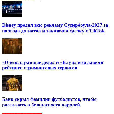
Disney продал всю рекламу Супербоула-2027 за
полгода до матча и заключил сделку с TikTok
«Очень странные дела» и «Блуи» возглавили
рейтинги стриминговых сервисов
Банк скрыл фамилии футболистов, чтобы
рассказать о безопасности паролей