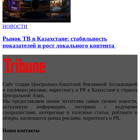
НОВОСТИ
Рынок ТВ в Казахстане: стабильность
показателей и рост локального контента
Сайт создан Центрально-Азиатской Рекламной Ассоциацией
и посвящен рекламе, маркетингу и PR в Казахстане и странах
Центральной Азии.
Мы предоставляем своим читателям самые свежие новости,
актуальную информацию, интервью с ведущими
специалистами, интересные и полезные статьи, рейтинги и
обзоры, касающиеся рынка рекламы, маркетинга и PR.
Наши контакты