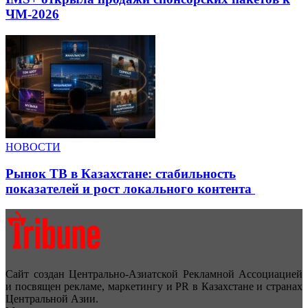
ЧМ-2026
НОВОСТИ
Рынок ТВ в Казахстане: стабильность
показателей и рост локального контента
Сайт создан Центрально-Азиатской Рекламной Ассоциацией
и посвящен рекламе, маркетингу и PR в Казахстане и странах
Центральной Азии.