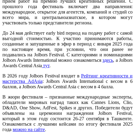
прием работ на премию лучших креативных решений. С
прошлого года фестиваль включает два направления:
международное, открытое для агентств, компаний и студий со
всего мира, и центральноазиатское, в котором могут
участвовать только представители региона.
До 24 мая действует early bird период на подачу работ с самой
выгодной стоимостью. К участию принимаются работы,
созданные и запущенные в эфир в период с января 2025 года
по настоящее время, при условии, что они ранее не
подавались на Jolbors Festival. С категориями и номинациями
Jolbors Awards International можно ознакомиться
здесь
, а Jolbors
Awards Central Asia
тут
.
В 2026 году Jolbors Festival входит в
Рейтинг креативности и
мастерства AdAsia
: Jolbors Awards International с весом в 6
баллов, а Jolbors Awards Central Asia с весом в 4 балла.
В жюри фестиваля – признанные международные эксперты,
обладатели мировых наград таких как Cannes Lions, Clio,
D&AD, One Show, AdFest, Spikes и других. Победители будут
объявлены на церемонии награждения Jolbors Festival,
который в этом году состоится 26-27 сентября в Ташкенте.
Ознакомиться с лучшими кейсами по итогу фестиваля 2025
года
можно на сайте
.