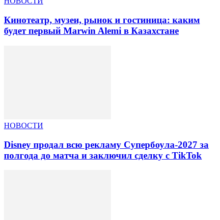
НОВОСТИ
Кинотеатр, музеи, рынок и гостиница: каким
будет первый Marwin Alemi в Казахстане
НОВОСТИ
Disney продал всю рекламу Супербоула-2027 за
полгода до матча и заключил сделку с TikTok