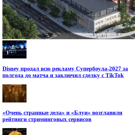
Disney продал всю рекламу Супербоула-2027 за
полгода до матча и заключил сделку с TikTok
«Очень странные дела» и «Блуи» возглавили
рейтинги стриминговых сервисов