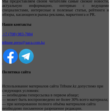
Мы предоставляем своим читателям самые свежие новости,
актуальную информацию, интервью с ведущими
специалистами, интересные и полезные статьи, рейтинги и
обзоры, касающиеся рынка рекламы, маркетинга и PR.
Наши контакты
+7 (708) 983-7884
tribune.press@aaca.com.kz
Политика сайта
Использование материалов сайта Tribune.kz допустимо при
следующих условиях:
— необходима гиперссылка в первом абзаце;
— может быть воспроизведено не более 30% всего материала;
— при копировании полного объёма материалов сайта
необходимо письменное разрешение редакции.