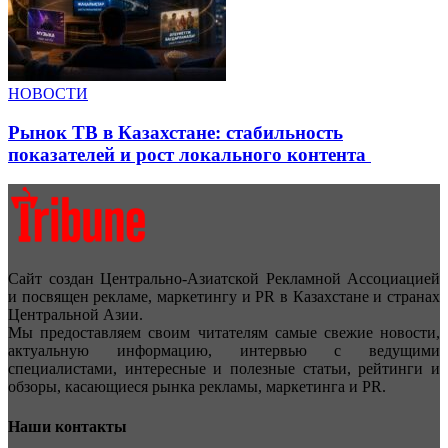
НОВОСТИ
Рынок ТВ в Казахстане: стабильность
показателей и рост локального контента
Сайт создан Центрально-Азиатской Рекламной Ассоциацией
и посвящен рекламе, маркетингу и PR в Казахстане и странах
Центральной Азии.
Мы предоставляем своим читателям самые свежие новости,
актуальную информацию, интервью с ведущими
специалистами, интересные и полезные статьи, рейтинги и
обзоры, касающиеся рынка рекламы, маркетинга и PR.
Наши контакты