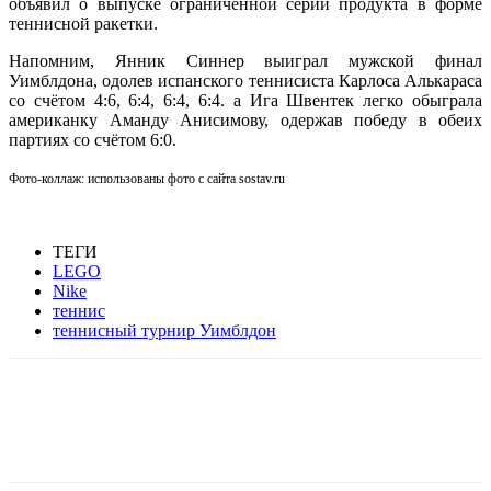
объявил о выпуске ограниченной серии продукта в форме
теннисной ракетки.
Напомним, Янник Синнер выиграл мужской финал
Уимблдона, одолев испанского теннисиста Карлоса Алькараса
со счётом 4:6, 6:4, 6:4, 6:4. а Ига Швентек легко обыграла
американку Аманду Анисимову, одержав победу в обеих
партиях со счётом 6:0.
Фото-коллаж: использованы фото с сайта sostav.ru
ТЕГИ
LEGO
Nike
теннис
теннисный турнир Уимблдон
Facebook
WhatsApp
Telegram