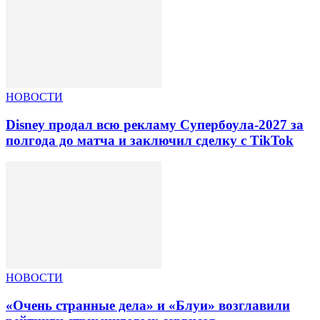
НОВОСТИ
Disney продал всю рекламу Супербоула-2027 за
полгода до матча и заключил сделку с TikTok
НОВОСТИ
«Очень странные дела» и «Блуи» возглавили