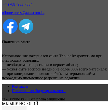
+7 (708) 983-7884
tribune.press@aaca.com.kz
Политика сайта
Использование материалов сайта Tribune.kz допустимо при
следующих условиях:
— необходима гиперссылка в первом абзаце;
— может быть воспроизведено не более 30% всего материала;
— при копировании полного объёма материалов сайта
необходимо письменное разрешение редакции.
Контакты
Политика конфиденциальности
© «Tribune.kz» | Все права защищены
БОЛЬШЕ ИСТОРИЙ