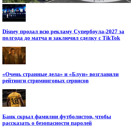
Disney продал всю рекламу Супербоула-2027 за
полгода до матча и заключил сделку с TikTok
«Очень странные дела» и «Блуи» возглавили
рейтинги стриминговых сервисов
Банк скрыл фамилии футболистов, чтобы
рассказать о безопасности паролей