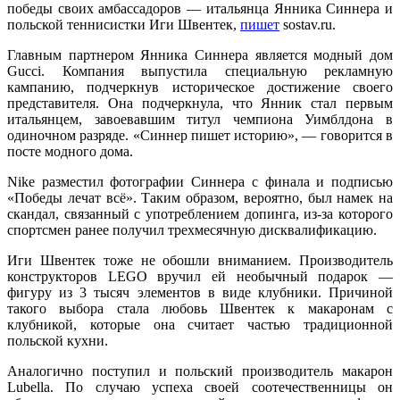
победы своих амбассадоров — итальянца Янника Синнера и
польской теннисистки Иги Швентек,
пишет
sostav.ru.
Главным партнером Янника Синнера является модный дом
Gucci. Компания выпустила специальную рекламную
кампанию, подчеркнув историческое достижение своего
представителя. Она подчеркнула, что Янник стал первым
итальянцем, завоевавшим титул чемпиона Уимблдона в
одиночном разряде.
«Синнер пишет историю», — говорится в
посте модного дома.
Nike разместил фотографии Синнера с финала и подписью
«Победы лечат всё». Таким образом, вероятно, был намек на
скандал, связанный с употреблением допинга, из-за которого
спортсмен ранее получил трехмесячную дисквалификацию.
Иги Швентек тоже не обошли вниманием. Производитель
конструкторов LEGO
вручил ей необычный подарок —
фигуру из 3 тысяч элементов в виде клубники. Причиной
такого выбора стала любовь Швентек к макаронам с
клубникой, которые она считает частью традиционной
польской кухни.
Аналогично поступил и польский производитель макарон
Lubella. По случаю успеха своей соотечественницы он