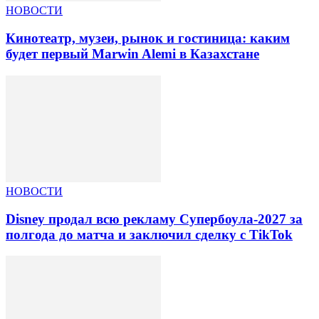
НОВОСТИ
Кинотеатр, музеи, рынок и гостиница: каким
будет первый Marwin Alemi в Казахстане
НОВОСТИ
Disney продал всю рекламу Супербоула-2027 за
полгода до матча и заключил сделку с TikTok