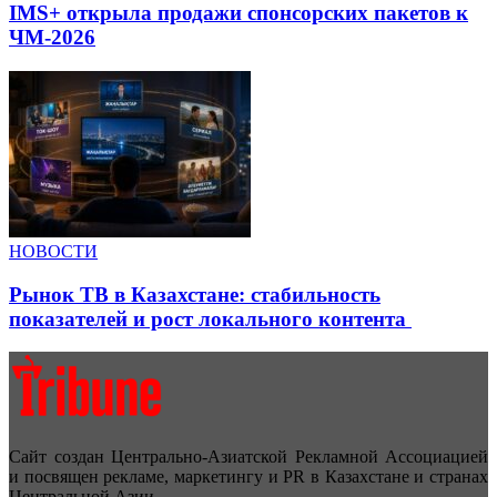
IMS+ открыла продажи спонсорских пакетов к
ЧМ-2026
НОВОСТИ
Рынок ТВ в Казахстане: стабильность
показателей и рост локального контента
Сайт создан Центрально-Азиатской Рекламной Ассоциацией
и посвящен рекламе, маркетингу и PR в Казахстане и странах
Центральной Азии.