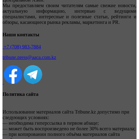
Мы предоставляем своим читателям самые свежие новости,
актуальную информацию, интервью с ведущими
специалистами, интересные и полезные статьи, рейтинги и
обзоры, касающиеся рынка рекламы, маркетинга и PR.
Наши контакты
+7 (708) 983-7884
tribune.press@aaca.com.kz
Политика сайта
Использование материалов сайта Tribune.kz допустимо при
следующих условиях:
— необходима гиперссылка в первом абзаце;
— может быть воспроизведено не более 30% всего материала;
— при копировании полного объёма материалов сайта