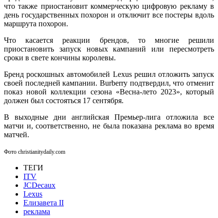
что также приостановит коммерческую цифровую рекламу в
день государственных похорон и отключит все постеры вдоль
маршрута похорон.
Что касается реакции брендов, то многие решили
приостановить запуск новых кампаний или пересмотреть
сроки в свете кончины королевы.
Бренд роскошных автомобилей Lexus решил отложить запуск
своей последней кампании. Burberry подтвердил, что отменит
показ новой коллекции сезона «Весна-лето 2023», который
должен был состояться 17 сентября.
В выходные дни английская Премьер-лига отложила все
матчи и, соответственно, не была показана реклама во время
матчей.
Фото christianitydaily.com
ТЕГИ
ITV
JCDecaux
Lexus
Елизавета II
реклама