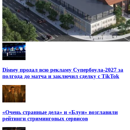
Disney продал всю рекламу Супербоула-2027 за
полгода до матча и заключил сделку с TikTok
«Очень странные дела» и «Блуи» возглавили
рейтинги стриминговых сервисов