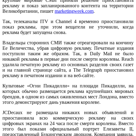
крупные мировые СМИ приняли решение приостановить
рекламу и показ запланированного контента на территории
Великобритании, пишет
marketingweek.com
.
Так, телеканалы ITV и Channel 4 временно приостановили
показ рекламы, при этом вещатели не уточнили, когда
реклама будет запущена снова.
Владельцы сторонних СМИ также отреагировали на кончину
Ее Величества, убрав цифровую рекламу. Печатные издания
поступили таким же образом. Так, в Daily Mail не было
никакой рекламы в первые дни после смерти королевы. Reach
удалила печатную рекламу из основных разделов своих газет
и на главной странице сайта, а The Telegraph приостановил
рекламу в печатном издании и на веб-сайте.
Культовые «Огни Пикадилли» на площади Пикадилли, на
которых обычно размещается реклама крупнейших мировых
брендов, в одном из самых оживленных мест Лондона, вместо
этого демонстрируют дань уважения королеве.
JCDecaux не размещала никаких новых объявлений и
приостановила всю коммерческую рекламу на своих
цифровых экранах на 24 часа после смерти королевы. Вместо
этого был показан официальный портрет Елизаветы II,
предоставленный Букингемским дворцом. Компания заявила,