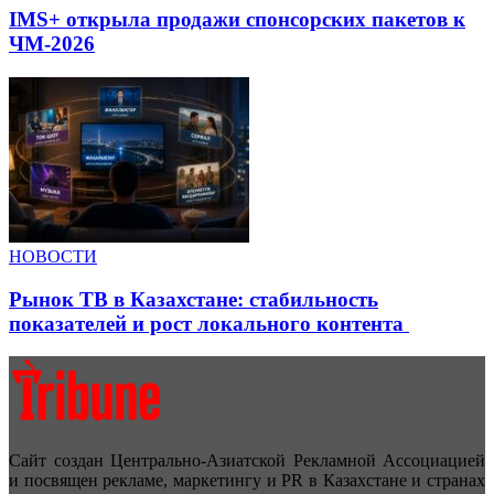
IMS+ открыла продажи спонсорских пакетов к
ЧМ-2026
НОВОСТИ
Рынок ТВ в Казахстане: стабильность
показателей и рост локального контента
Сайт создан Центрально-Азиатской Рекламной Ассоциацией
и посвящен рекламе, маркетингу и PR в Казахстане и странах