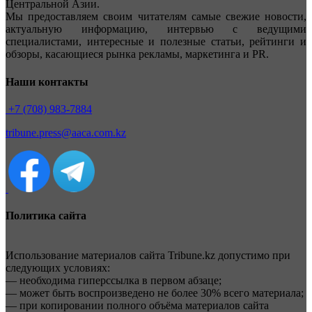
Центральной Азии.
Мы предоставляем своим читателям самые свежие новости,
актуальную информацию, интервью с ведущими
специалистами, интересные и полезные статьи, рейтинги и
обзоры, касающиеся рынка рекламы, маркетинга и PR.
Наши контакты
+7 (708) 983-7884
tribune.press@aaca.com.kz
Политика сайта
Использование материалов сайта Tribune.kz допустимо при
следующих условиях:
— необходима гиперссылка в первом абзаце;
— может быть воспроизведено не более 30% всего материала;
— при копировании полного объёма материалов сайта