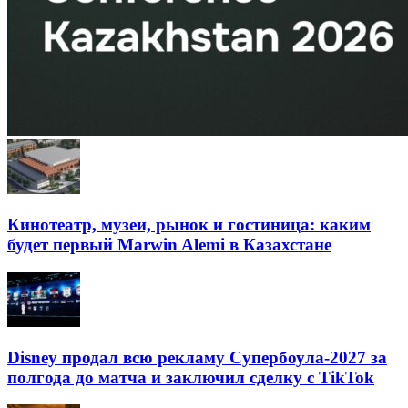
Кинотеатр, музеи, рынок и гостиница: каким
будет первый Marwin Alemi в Казахстане
Disney продал всю рекламу Супербоула-2027 за
полгода до матча и заключил сделку с TikTok