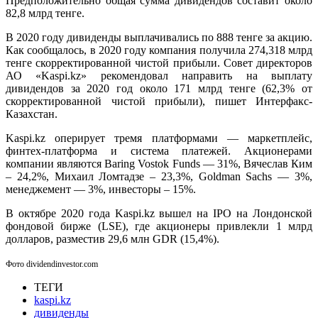
Предположительно общая сумма дивидендов составит около
82,8 млрд тенге.
В 2020 году дивиденды выплачивались по 888 тенге за акцию.
Как сообщалось, в 2020 году компания получила 274,318 млрд
тенге скорректированной чистой прибыли. Совет директоров
АО «Kaspi.kz» рекомендовал направить на выплату
дивидендов за 2020 год около 171 млрд тенге (62,3% от
скорректированной чистой прибыли), пишет Интерфакс-
Казахстан.
Kaspi.kz оперирует тремя платформами — маркетплейс,
финтех-платформа и система платежей. Акционерами
компании являются Baring Vostok Funds — 31%, Вячеслав Ким
– 24,2%, Михаил Ломтадзе – 23,3%, Goldman Sachs — 3%,
менеджемент — 3%, инвесторы – 15%.
В октябре 2020 года Kaspi.kz вышел на IPO на Лондонской
фондовой бирже (LSE), где акционеры привлекли 1 млрд
долларов, разместив 29,6 млн GDR (15,4%).
Фото dividendinvestor.com
ТЕГИ
kaspi.kz
дивиденды