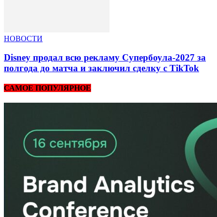
НОВОСТИ
Disney продал всю рекламу Супербоула-2027 за
полгода до матча и заключил сделку с TikTok
САМОЕ ПОПУЛЯРНОЕ