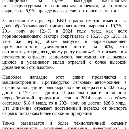
расширилось на 15,9% благодаря масштабным
инфраструктурным и социальным проектам, а торговля
выросла на 8,9%, прежде всего за счет оптового сегмента.
За десятилетие структура ВВП страны заметно изменилась:
доля обрабатывающей промышленности выросла с 10,2% в
2014 году до 12,4% в 2024 году, тогда как доля
горнодобывающего сектора сократилась с 15,2% до 12%. За
этот же период объем выпуска в обрабатывающей
промышленности увеличился почти на 50%, что
соответствует среднегодовому росту около 4%. Эти изменения
постепенно снижают зависимость экономики от сырьевых
циклов и усиливают вклад отраслей с более высокой
добавленной стоимостью.
Наиболее наглядно этот сдвиг проявляется в
машиностроении. Производство легковых автомобилей в
стране за последние годы выросло в четыре раза и к 2025 году
достигло 159 тыс. единиц. Параллельно растет и экспорт
переработанной продукции: если в 2014 году его объем
составлял $18,4 млрд, то в 2024 году он достиг $28,8 млрд.
Эта динамика отражает постепенный переход от экспорта
сырья к поставкам более сложной продукции.
Также развивается и более технологичный сегмент
промышленности. Крупные компании инвестируют в