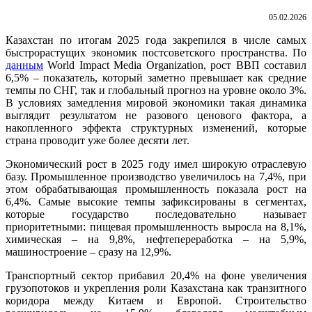
05.02.2026
Казахстан по итогам 2025 года закрепился в числе самых
быстрорастущих экономик постсоветского пространства. По
данным
World Impact Media Organization, рост ВВП составил
6,5% – показатель, который заметно превышает как средние
темпы по СНГ, так и глобальный прогноз на уровне около 3%.
В условиях замедления мировой экономики такая динамика
выглядит результатом не разового ценового фактора, а
накопленного эффекта структурных изменений, которые
страна проводит уже более десяти лет.
Экономический рост в 2025 году имел широкую отраслевую
базу. Промышленное производство увеличилось на 7,4%, при
этом обрабатывающая промышленность показала рост на
6,4%. Самые высокие темпы зафиксированы в сегментах,
которые государство последовательно называет
приоритетными: пищевая промышленность выросла на 8,1%,
химическая – на 9,8%, нефтепереработка – на 5,9%,
машиностроение – сразу на 12,9%.
Транспортный сектор прибавил 20,4% на фоне увеличения
грузопотоков и укрепления роли Казахстана как транзитного
коридора между Китаем и Европой. Строительство