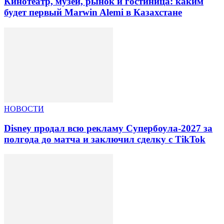
Кинотеатр, музеи, рынок и гостиница: каким
будет первый Marwin Alemi в Казахстане
НОВОСТИ
Disney продал всю рекламу Супербоула-2027 за
полгода до матча и заключил сделку с TikTok