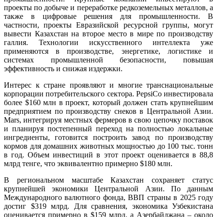
проекты по добыче и переработке редкоземельных металлов, а
также в цифровые решения для промышленности. В
частности, проекты Евразийской ресурсной группы, могут
вывести Казахстан на второе место в мире по производству
галлия. Технологии искусственного интеллекта уже
применяются в производстве, энергетике, логистике и
системах промышленной безопасности, повышая
эффективность и снижая издержки.
Интерес к стране проявляют и многие транснациональные
корпорации потребительского сектора. PepsiCo инвестировала
более $160 млн в проект, который должен стать крупнейшим
предприятием по производству снеков в Центральной Азии.
Mars, интегрируя местных фермеров в свою цепочку поставок
и планируя постепенный переход на полностью локальные
ингредиенты, готовится построить завод по производству
кормов для домашних животных мощностью до 100 тыс. тонн
в год. Объем инвестиций в этот проект оценивается в 88,8
млрд тенге, что эквивалентно примерно $180 млн.
В региональном масштабе Казахстан сохраняет статус
крупнейшей экономики Центральной Азии. По данным
Международного валютного фонда, ВВП страны в 2025 году
достиг $319 млрд. Для сравнения, экономика Узбекистана
оценивается примерно в $159 млрд, а Азербайджана – около