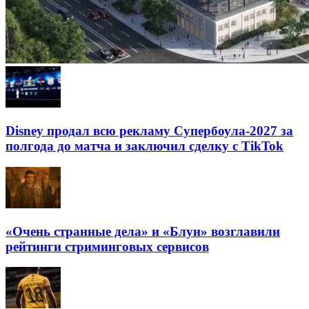
Disney продал всю рекламу Супербоула-2027 за
полгода до матча и заключил сделку с TikTok
«Очень странные дела» и «Блуи» возглавили
рейтинги стриминговых сервисов