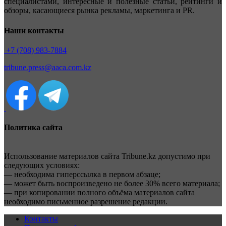
специалистами, интересные и полезные статьи, рейтинги и
обзоры, касающиеся рынка рекламы, маркетинга и PR.
Наши контакты
+7 (708) 983-7884
tribune.press@aaca.com.kz
Политика сайта
Использование материалов сайта Tribune.kz допустимо при
следующих условиях:
— необходима гиперссылка в первом абзаце;
— может быть воспроизведено не более 30% всего материала;
— при копировании полного объёма материалов сайта
необходимо письменное разрешение редакции.
Контакты