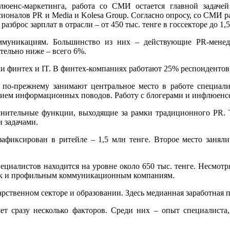
юенс-маркетинга, работа со СМИ остается главной задачей
оналов PR и Media и Kolesa Group. Согласно опросу, со СМИ р
зброс зарплат в отрасли – от 450 тыс. тенге в госсекторе до 1,5
ммуникациям. Большинство из них – действующие PR-мене
тельно ниже – всего 6%.
 финтех и IT. В финтех-компаниях работают 25% респондентов,
ы по-прежнему занимают центральное место в работе специа
анием информационных поводов. Работу с блогерами и инфлюенс
нительные функции, выходящие за рамки традиционного PR. 
 задачами.
афиксирован в ритейле – 1,5 млн тенге. Второе место заняли
пециалистов находится на уровне около 650 тыс. тенге. Несмот
так и профильным коммуникационным компаниям.
ственном секторе и образовании. Здесь медианная заработная пла
ет сразу несколько факторов. Среди них – опыт специалиста