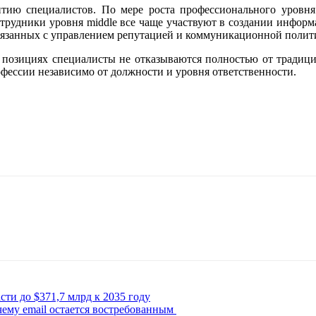
тию специалистов. По мере роста профессионального уровня 
сотрудники уровня middle все чаще участвуют в создании инф
, связанных с управлением репутацией и коммуникационной поли
 позициях специалисты не отказываются полностью от традици
ессии независимо от должности и уровня ответственности.
и до $371,7 млрд к 2035 году
ему email остается востребованным