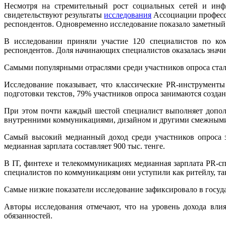
Несмотря на стремительный рост социальных сетей и инфл
свидетельствуют результаты
исследования
Ассоциации професси
респондентов. Одновременно исследование показало заметный ра
В исследовании приняли участие 120 специалистов по ко
респондентов. Доля начинающих специалистов оказалась значи
Самыми популярными отраслями среди участников опроса стали
Исследование показывает, что классические PR-инструмент
подготовки текстов, 79% участников опроса занимаются созд
При этом почти каждый шестой специалист выполняет допол
внутренними коммуникациями, дизайном и другими смежными
Самый высокий медианный доход среди участников опроса з
медианная зарплата составляет 900 тыс. тенге.
В IT, финтехе и телекоммуникациях медианная зарплата PR-с
специалистов по коммуникациям они уступили как ритейлу, 
Самые низкие показатели исследование зафиксировало в государ
Авторы исследования отмечают, что на уровень дохода влия
обязанностей.