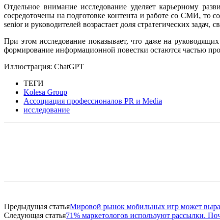
Отдельное внимание исследование уделяет карьерному разви
сосредоточены на подготовке контента и работе со СМИ, то 
senior и руководителей возрастает доля стратегических задач
При этом исследование показывает, что даже на руководящих
формирование информационной повестки остаются частью проф
Иллюстрация: ChatGPT
ТЕГИ
Kolesa Group
Ассоциация профессионалов PR и Media
исследование
Facebook
WhatsApp
Telegram
Предыдущая статья
Мировой рынок мобильных игр может выраст
Следующая статья
71% маркетологов используют рассылки. Поч