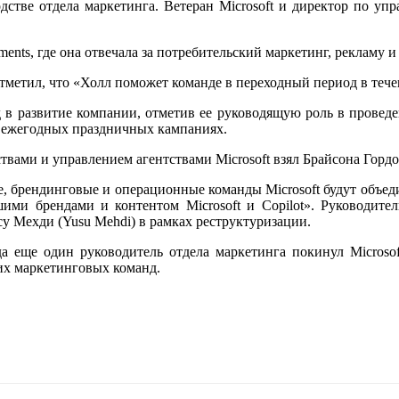
одстве отдела маркетинга. Ветеран Microsoft и директор по у
tments, где она отвечала за потребительский маркетинг, рекламу и
тметил, что «Холл поможет команде в переходный период в тече
в развитие компании, отметив ее руководящую роль в проведен
 и ежегодных праздничных кампаниях.
вами и управлением агентствами Microsoft взял Брайсона Гордо
, брендинговые и операционные команды Microsoft будут объеди
шими брендами и контентом Microsoft и Copilot». Руководите
су Мехди (Yusu Mehdi) в рамках реструктуризации.
да еще один руководитель отдела маркетинга покинул Micros
оих маркетинговых команд.