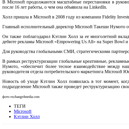
В Microsoft продолжаются масштабные перестановки в руков
после 16 лет работы, о чем она объявила на LinkedIn.
Холл пришла в Microsoft в 2008 году из компании Fidelity Inves
Главный исполнительный директор Microsoft Такеши Нумото о
Он также поблагодарил Кэтлин Холл за ее многолетний вклад 
дебюте рекламы Microsoft «Empowering Us All» на Super Bowl
Для руководства глобальными СМИ, стратегическими партнерст
В рамках реструктуризации глобальные креативные, рекламные
Нумото, «обеспечит более тесное взаимодействие между на
руководителя отдела потребительского маркетинга Microsoft Ю
Новость об уходе Кэтлин Холл появилась в тот момент, ког
подразделение Microsoft также проведет реструктуризацию св
фото exchange4media.com
ТЕГИ
Microsoft
Кэтлин Холл