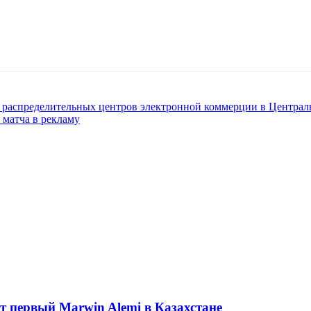
х распределительных центров электронной коммерции в Центра
 матча в рекламу
ет первый Marwin Alemi в Казахстане