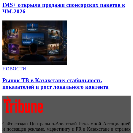
IMS+ открыла продажи спонсорских пакетов к
ЧМ-2026
НОВОСТИ
Рынок ТВ в Казахстане: стабильность
показателей и рост локального контента
Сайт создан Центрально-Азиатской Рекламной Ассоциацией
и посвящен рекламе, маркетингу и PR в Казахстане и странах