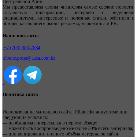
Центральной Азии.
Мы предоставляем своим читателям самые свежие новости,
актуальную информацию, интервью с ведущими
специалистами, интересные и полезные статьи, рейтинги и
обзоры, касающиеся рынка рекламы, маркетинга и PR.
Наши контакты
+7 (708) 983-7884
tribune.press@aaca.com.kz
Политика сайта
Использование материалов сайта Tribune.kz допустимо при
следующих условиях:
— необходима гиперссылка в первом абзаце;
— может быть воспроизведено не более 30% всего материала;
— при копировании полного объёма материалов сайта