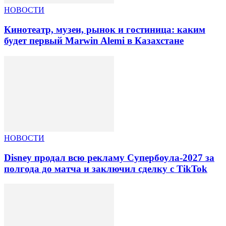
НОВОСТИ
Кинотеатр, музеи, рынок и гостиница: каким
будет первый Marwin Alemi в Казахстане
НОВОСТИ
Disney продал всю рекламу Супербоула-2027 за
полгода до матча и заключил сделку с TikTok