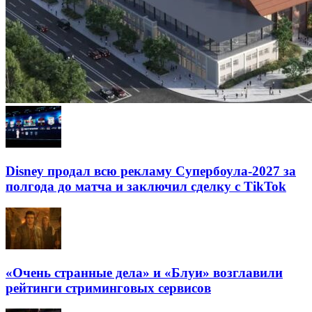
Disney продал всю рекламу Супербоула-2027 за
полгода до матча и заключил сделку с TikTok
«Очень странные дела» и «Блуи» возглавили
рейтинги стриминговых сервисов