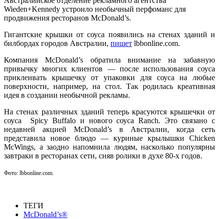
Австралийское отделение рекламного агентства
Wieden+Kennedy устроило необычный перфоманс для
продвижения ресторанов McDonald’s.
Гигантские крышки от соуса появились на стенах зданий и
билбордах городов Австралии,
пишет
lbbonline.com.
Компания McDonald’s обратила внимание на забавную
привычку многих клиентов — после использования соуса
приклеивать крышечку от упаковки для соуса на любые
поверхности, например, на стол. Так родилась креативная
идея в создании необычной рекламы.
На стенах различных зданий теперь красуются крышечки от
соуса Spicy Buffalo и нового соуса Ranch
.
Это связано с
недавней акцией McDonald’s в Австралии, когда сеть
представила новое блюдо — куриные крылышки Chicken
McWings, а заодно напомнила людям, насколько популярны
завтраки в ресторанах сети, сняв ролики в духе 80-х годов.
Фото: lbbonline.com.
ТЕГИ
McDonald’s®