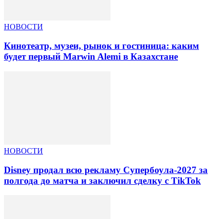
НОВОСТИ
Кинотеатр, музеи, рынок и гостиница: каким
будет первый Marwin Alemi в Казахстане
НОВОСТИ
Disney продал всю рекламу Супербоула-2027 за
полгода до матча и заключил сделку с TikTok