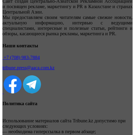
Сайт создан Центрально-Азиатской Рекламной Ассоциацией
и посвящен рекламе, маркетингу и PR в Казахстане и странах
Центральной Азии.
Мы предоставляем своим читателям самые свежие новости,
актуальную информацию, интервью с ведущими
специалистами, интересные и полезные статьи, рейтинги и
обзоры, касающиеся рынка рекламы, маркетинга и PR.
Наши контакты
+7 (708) 983-7884
tribune.press@aaca.com.kz
Политика сайта
Использование материалов сайта Tribune.kz допустимо при
следующих условиях:
— необходима гиперссылка в первом абзаце;