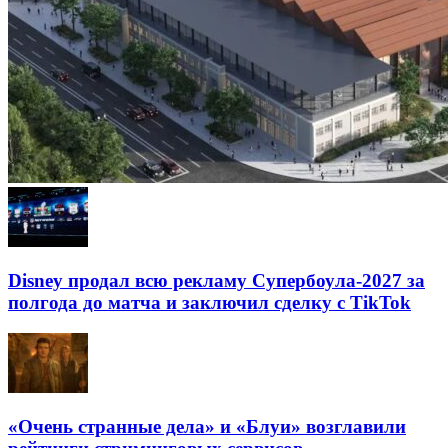
Disney продал всю рекламу Супербоула-2027 за
полгода до матча и заключил сделку с TikTok
«Очень странные дела» и «Блуи» возглавили