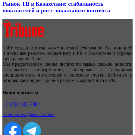
Рынок ТВ в Казахстане: стабильность
показателей и рост локального контента
Сайт создан Центрально-Азиатской Рекламной Ассоциацией
и посвящен рекламе, маркетингу и PR в Казахстане и странах
Центральной Азии.
Мы предоставляем своим читателям самые свежие новости,
актуальную информацию, интервью с ведущими
специалистами, интересные и полезные статьи, рейтинги и
обзоры, касающиеся рынка рекламы, маркетинга и PR.
Наши контакты
+7 (708) 983-7884
tribune.press@aaca.com.kz