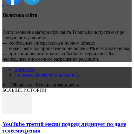
Политика сайта
Использование материалов сайта Tribune.kz допустимо при
следующих условиях:
— необходима гиперссылка в первом абзаце;
— может быть воспроизведено не более 30% всего материала;
— при копировании полного объёма материалов сайта
необходимо письменное разрешение редакции.
Контакты
Политика конфиденциальности
© «Tribune.kz» | Все права защищены
БОЛЬШЕ ИСТОРИЙ
YouTube третий месяц подряд лидирует по доле
телесмотрения