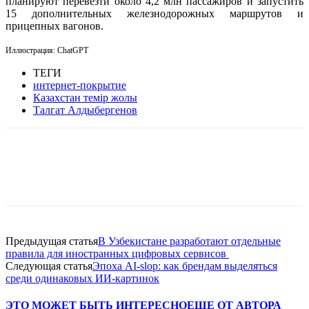
планируют перевезти около 4,2 млн пассажиров и запустить
15 дополнительных железнодорожных маршрутов и
прицепных вагонов.
Иллюстрация: ChatGPT
ТЕГИ
интернет-покрытие
Казахстан темір жолы
Талгат Алдыбергенов
Facebook
WhatsApp
Telegram
Предыдущая статья
В Узбекистане разработают отдельные
правила для иностранных цифровых сервисов
Следующая статья
Эпоха AI-slop: как брендам выделяться
среди одинаковых ИИ-картинок
ЭТО МОЖЕТ БЫТЬ ИНТЕРЕСНО
ЕЩЕ ОТ АВТОРА