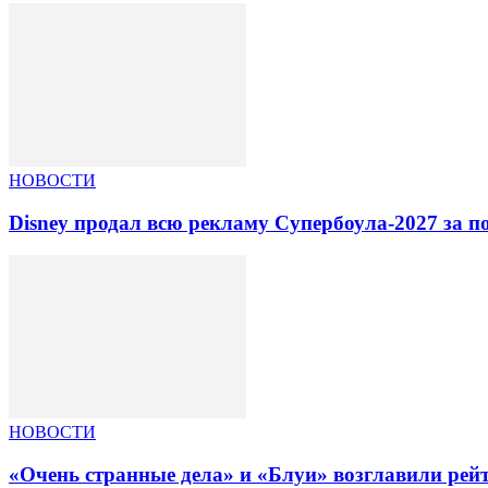
НОВОСТИ
Disney продал всю рекламу Супербоула-2027 за п
НОВОСТИ
«Очень странные дела» и «Блуи» возглавили рей