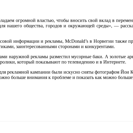
ладаем огромной властью, чтобы вносить свой вклад в переме
для нашего общества, городов и окружающей среды», — расск
ссовой информации и рекламы, McDonald’s в Норвегии также пр
итиками, заинтересованными сторонами и конкурентами.
дами наружной рекламы разместил мусорные баки. А золотые арк
ролики, который показывают по телевидению и в Интернете.
 для рекламной кампании были искусно сняты фотографом Йои К
можно больше внимания к проблеме и показать как можно больше