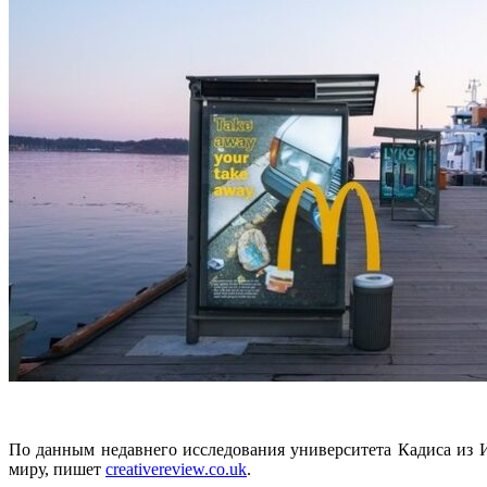
По данным недавнего исследования университета Кадиса из И
миру, пишет
creativereview.co.uk
.