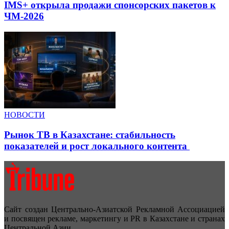
IMS+ открыла продажи спонсорских пакетов к
ЧМ-2026
НОВОСТИ
Рынок ТВ в Казахстане: стабильность
показателей и рост локального контента
Сайт создан Центрально-Азиатской Рекламной Ассоциацией
и посвящен рекламе, маркетингу и PR в Казахстане и странах
Центральной Азии.