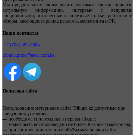
Мы предоставляем своим читателям самые свежие новости,
актуальную информацию, интервью с ведущими
специалистами, интересные и полезные статьи, рейтинги и
обзоры, касающиеся рынка рекламы, маркетинга и PR.
Наши контакты
+7 (708) 983-7884
tribune.press@aaca.com.kz
Политика сайта
Использование материалов сайта Tribune.kz допустимо при
следующих условиях:
— необходима гиперссылка в первом абзаце;
— может быть воспроизведено не более 30% всего материала;
— при копировании полного объёма материалов сайта