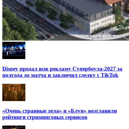
Disney продал всю рекламу Супербоула-2027 за
полгода до матча и заключил сделку с TikTok
«Очень странные дела» и «Блуи» возглавили
рейтинги стриминговых сервисов