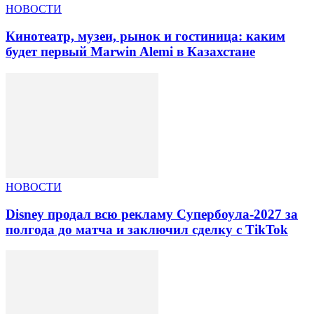
НОВОСТИ
Кинотеатр, музеи, рынок и гостиница: каким
будет первый Marwin Alemi в Казахстане
НОВОСТИ
Disney продал всю рекламу Супербоула-2027 за
полгода до матча и заключил сделку с TikTok