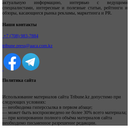
актуальную информацию, интервью с ведущими
специалистами, интересные и полезные статьи, рейтинги и
обзоры, касающиеся рынка рекламы, маркетинга и PR.
Наши контакты
+7 (708) 983-7884
tribune.press@aaca.com.kz
Политика сайта
Использование материалов сайта Tribune.kz допустимо при
следующих условиях:
— необходима гиперссылка в первом абзаце;
— может быть воспроизведено не более 30% всего материала;
— при копировании полного объёма материалов сайта
необходимо письменное разрешение редакции.