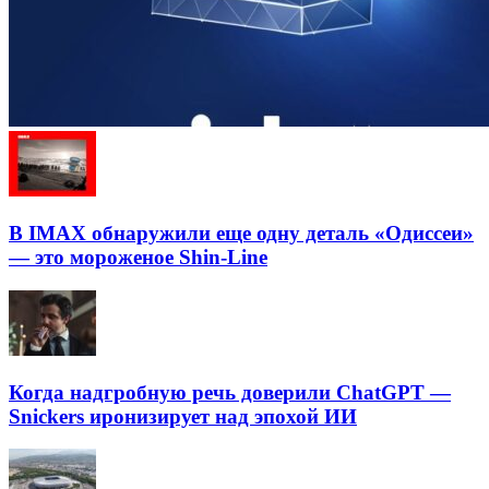
В IMAX обнаружили еще одну деталь «Одиссеи»
— это мороженое Shin-Line
Когда надгробную речь доверили ChatGPT —
Snickers иронизирует над эпохой ИИ