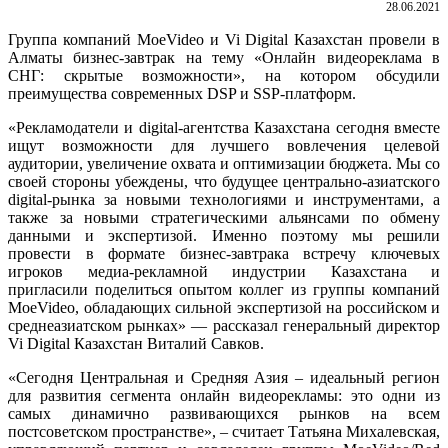
28.06.2021
Группа компаний MoeVideo и Vi Digital Казахстан провели в
Алматы бизнес-завтрак на тему «Онлайн видеореклама в
СНГ: скрытые возможности», на котором обсудили
преимущества современных DSP и SSP-платформ.
«Рекламодатели и digital-агентства Казахстана сегодня вместе
ищут возможности для лучшего вовлечения целевой
аудитории, увеличение охвата и оптимизации бюджета. Мы со
своей стороны убеждены, что будущее центрально-азиатского
digital-рынка за новыми технологиями и инструментами, а
также за новыми стратегическими альянсами по обмену
данными и экспертизой. Именно поэтому мы решили
провести в формате бизнес-завтрака встречу ключевых
игроков медиа-рекламной индустрии Казахстана и
пригласили поделиться опытом коллег из группы компаний
MoeVideo, обладающих сильной экспертизой на российском и
среднеазиатском рынках» — рассказал генеральный директор
Vi Digital Казахстан Виталий Савков.
«Сегодня Центральная и Средняя Азия – идеальный регион
для развития сегмента онлайн видеорекламы: это одни из
самых динамично развивающихся рынков на всем
постсоветском пространстве», – считает Татьяна Михалевская,