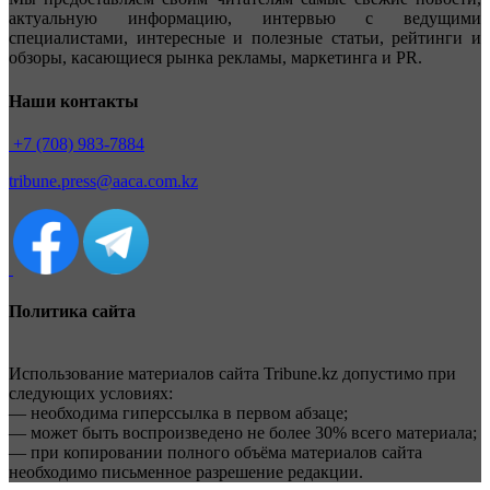
актуальную информацию, интервью с ведущими
специалистами, интересные и полезные статьи, рейтинги и
обзоры, касающиеся рынка рекламы, маркетинга и PR.
Наши контакты
+7 (708) 983-7884
tribune.press@aaca.com.kz
Политика сайта
Использование материалов сайта Tribune.kz допустимо при
следующих условиях:
— необходима гиперссылка в первом абзаце;
— может быть воспроизведено не более 30% всего материала;
— при копировании полного объёма материалов сайта
необходимо письменное разрешение редакции.