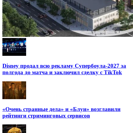
Disney продал всю рекламу Супербоула-2027 за
полгода до матча и заключил сделку с TikTok
«Очень странные дела» и «Блуи» возглавили
рейтинги стриминговых сервисов