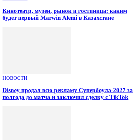
Кинотеатр, музеи, рынок и гостиница: каким
будет первый Marwin Alemi в Казахстане
НОВОСТИ
Disney продал всю рекламу Супербоула-2027 за
полгода до матча и заключил сделку с TikTok