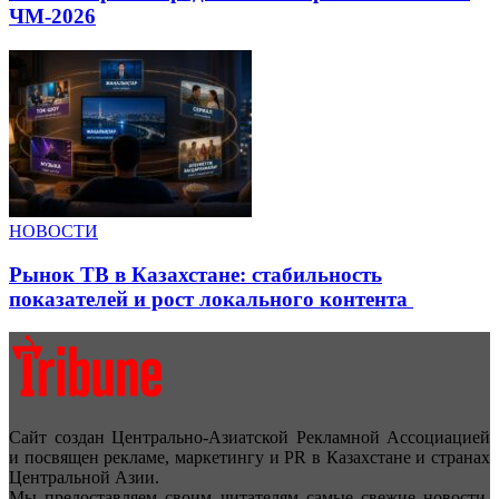
ЧМ-2026
НОВОСТИ
Рынок ТВ в Казахстане: стабильность
показателей и рост локального контента
Сайт создан Центрально-Азиатской Рекламной Ассоциацией
и посвящен рекламе, маркетингу и PR в Казахстане и странах
Центральной Азии.
Мы предоставляем своим читателям самые свежие новости,